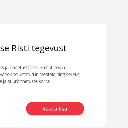
se Risti tegevust
 ja ennetustööks. Samuti toidu,
vähekindlustatud inimestele ning selleks,
ide ja suurõnnetuste korral.
Vaata lisa