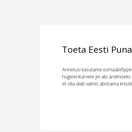
Toeta Eesti Puna
Annetusi kasutame esmaabiõppeks
hügieenitarvete jm abi andmiseks 
et olla alati valmis abistama kriis