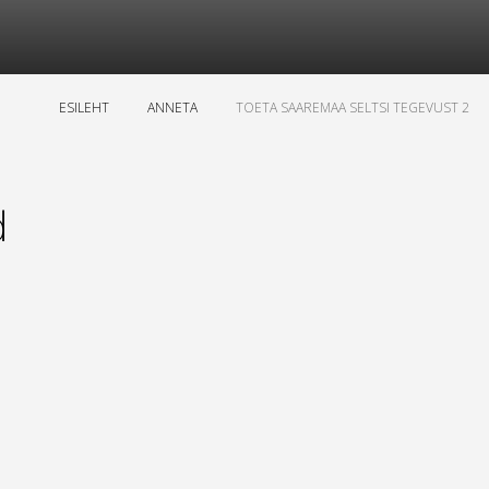
ESILEHT
ANNETA
TOETA SAAREMAA SELTSI TEGEVUST 2
d