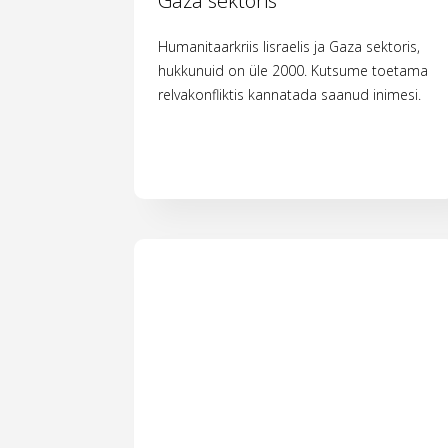
Gaza sektoris
Humanitaarkriis Iisraelis ja Gaza sektoris,
hukkunuid on üle 2000. Kutsume toetama
relvakonfliktis kannatada saanud inimesi.