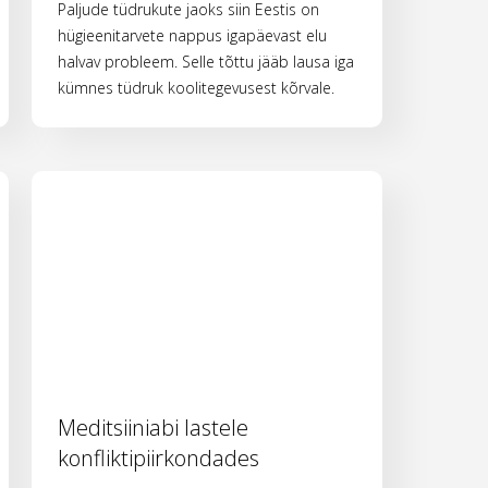
Paljude tüdrukute jaoks siin Eestis on
hügieenitarvete nappus igapäevast elu
halvav probleem. Selle tõttu jääb lausa iga
kümnes tüdruk koolitegevusest kõrvale.
Meditsiiniabi lastele
konfliktipiirkondades