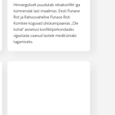
Hinnanguliselt puudutab relvakonflikt iga
kümnendat last maailmas. Eesti Punane
Rist ja Rahvusvaheline Punase Risti
Komitee koguvad ühiskampaanias „Ole
kohal“ annetusi konfliktipiirkondades
vigastada saanud lastele meditsiiniabi
tagamiseks.