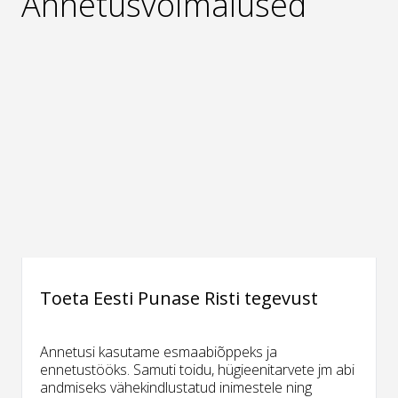
Annetusvõimalused
Toeta Eesti Punase Risti tegevust
Annetusi kasutame esmaabiõppeks ja
ennetustööks. Samuti toidu, hügieenitarvete jm abi
andmiseks vähekindlustatud inimestele ning