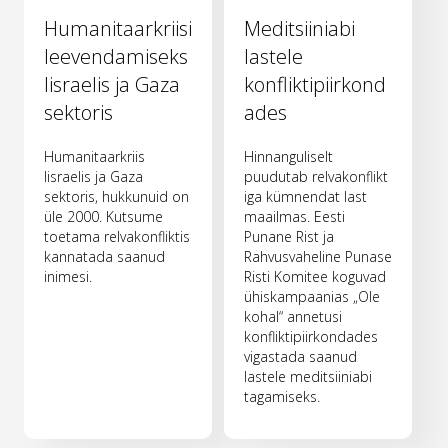
Humanitaarkriisi
Meditsiiniabi
leevendamiseks
lastele
Iisraelis ja Gaza
konfliktipiirkond
sektoris
ades
Humanitaarkriis
Hinnanguliselt
Iisraelis ja Gaza
puudutab relvakonflikt
sektoris, hukkunuid on
iga kümnendat last
üle 2000. Kutsume
maailmas. Eesti
toetama relvakonfliktis
Punane Rist ja
kannatada saanud
Rahvusvaheline Punase
inimesi.
Risti Komitee koguvad
ühiskampaanias „Ole
kohal“ annetusi
konfliktipiirkondades
vigastada saanud
lastele meditsiiniabi
tagamiseks.