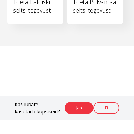
Toeta Paldiski
Toeta Põlvamaa
seltsi tegevust
seltsi tegevust
Kas lubate
Jah
Ei
kasutada küpsiseid?