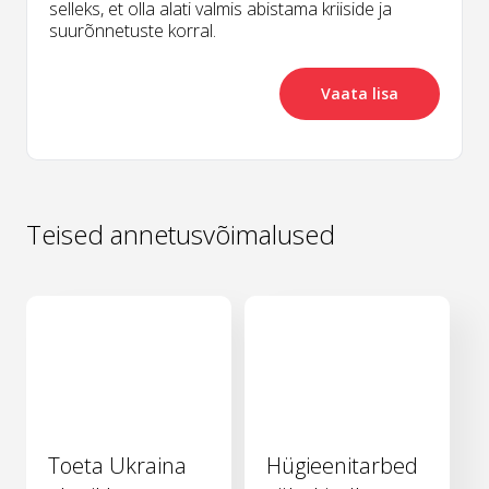
selleks, et olla alati valmis abistama kriiside ja
suurõnnetuste korral.
Vaata lisa
Teised annetusvõimalused
Toeta Ukraina
Hügieenitarbed