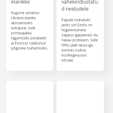
elanikke
vähekindlustatu
d neidudele
Kogume annetusi
Ukraina elanike
Paljude tüdrukute
abistamiseks
jaoks siin Eestis on
kohapeal, neile
hügieenitarvete
esmavajaliku
nappus igapäevast elu
tagamiseks piirialadel
halvav probleem. Selle
ja Eestisse saabunud
tõttu jääb lausa iga
põgenike toetamiseks.
kümnes tüdruk
koolitegevusest
kõrvale.