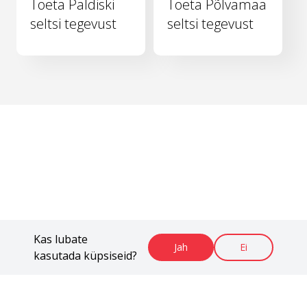
Toeta Paldiski
Toeta Põlvamaa
seltsi tegevust
seltsi tegevust
Kas lubate
Jah
Ei
kasutada küpsiseid?