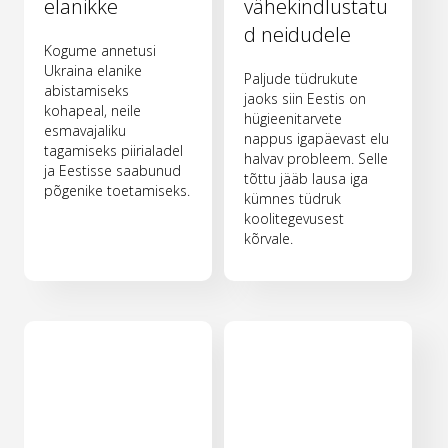
elanikke
vähekindlustatu
d neidudele
Kogume annetusi
Ukraina elanike
Paljude tüdrukute
abistamiseks
jaoks siin Eestis on
kohapeal, neile
hügieenitarvete
esmavajaliku
nappus igapäevast elu
tagamiseks piirialadel
halvav probleem. Selle
ja Eestisse saabunud
tõttu jääb lausa iga
põgenike toetamiseks.
kümnes tüdruk
koolitegevusest
kõrvale.