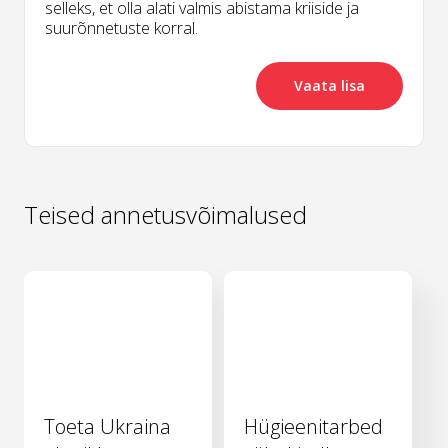
selleks, et olla alati valmis abistama kriiside ja
suurõnnetuste korral.
Vaata lisa
Teised annetusvõimalused
Toeta Ukraina
Hügieenitarbed