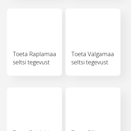
Toeta Raplamaa
Toeta Valgamaa
seltsi tegevust
seltsi tegevust