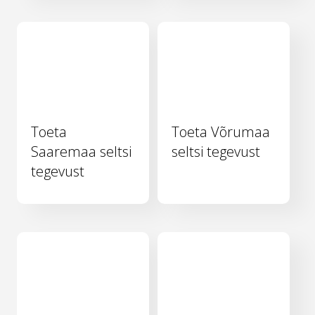
Toeta
Toeta Võrumaa
Saaremaa seltsi
seltsi tegevust
tegevust