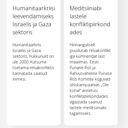
Humanitaarkriisi
Meditsiiniabi
leevendamiseks
lastele
Iisraelis ja Gaza
konfliktipiirkond
sektoris
ades
Humanitaarkriis
Hinnanguliselt
Iisraelis ja Gaza
puudutab relvakonflikt
sektoris, hukkunuid on
iga kümnendat last
üle 2000. Kutsume
maailmas. Eesti
toetama relvakonfliktis
Punane Rist ja
kannatada saanud
Rahvusvaheline Punase
inimesi.
Risti Komitee koguvad
ühiskampaanias „Ole
kohal“ annetusi
konfliktipiirkondades
vigastada saanud
lastele meditsiiniabi
tagamiseks.