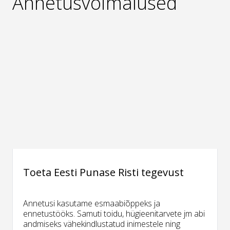
Annetusvõimalused
Toeta Eesti Punase Risti tegevust
Annetusi kasutame esmaabiõppeks ja
ennetustööks. Samuti toidu, hügieenitarvete jm abi
andmiseks vähekindlustatud inimestele ning