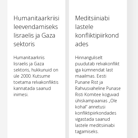
Humanitaarkriisi
Meditsiiniabi
leevendamiseks
lastele
Iisraelis ja Gaza
konfliktipiirkond
sektoris
ades
Humanitaarkriis
Hinnanguliselt
Iisraelis ja Gaza
puudutab relvakonflikt
sektoris, hukkunuid on
iga kümnendat last
üle 2000. Kutsume
maailmas. Eesti
toetama relvakonfliktis
Punane Rist ja
kannatada saanud
Rahvusvaheline Punase
inimesi.
Risti Komitee koguvad
ühiskampaanias „Ole
kohal“ annetusi
konfliktipiirkondades
vigastada saanud
lastele meditsiiniabi
tagamiseks.