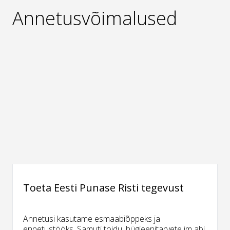
Annetusvõimalused
Toeta Eesti Punase Risti tegevust
Annetusi kasutame esmaabiõppeks ja
ennetustööks. Samuti toidu, hügieenitarvete jm abi