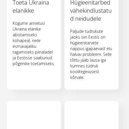
Toeta Ukraina
Hügieenitarbed
elanikke
vähekindlustatu
d neidudele
Kogume annetusi
Ukraina elanike
Paljude tüdrukute
abistamiseks
jaoks siin Eestis on
kohapeal, neile
hügieenitarvete
esmavajaliku
nappus igapäevast elu
tagamiseks piirialadel
halvav probleem. Selle
ja Eestisse saabunud
tõttu jääb lausa iga
põgenike toetamiseks.
kümnes tüdruk
koolitegevusest
kõrvale.