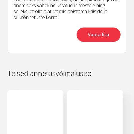
andmiseks vähekindlustatud inimestele ning
selleks, et olla alati valmis abistama kriiside ja
suurõnnetuste korral.
Vaata lisa
Teised annetusvõimalused