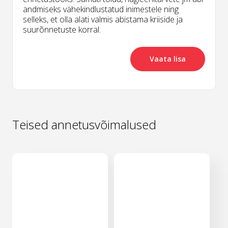
andmiseks vähekindlustatud inimestele ning
selleks, et olla alati valmis abistama kriiside ja
suurõnnetuste korral.
Vaata lisa
Teised annetusvõimalused