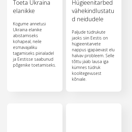
Toeta Ukraina
Hügieenitarbed
elanikke
vähekindlustatu
d neidudele
Kogume annetusi
Ukraina elanike
Paljude tüdrukute
abistamiseks
jaoks siin Eestis on
kohapeal, neile
hügieenitarvete
esmavajaliku
nappus igapäevast elu
tagamiseks piirialadel
halvav probleem. Selle
ja Eestisse saabunud
tõttu jääb lausa iga
põgenike toetamiseks.
kümnes tüdruk
koolitegevusest
kõrvale.