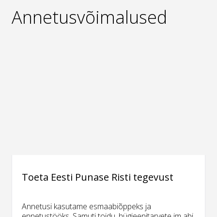
Annetusvõimalused
Toeta Eesti Punase Risti tegevust
Annetusi kasutame esmaabiõppeks ja
ennetustööks. Samuti toidu, hügieenitarvete jm abi