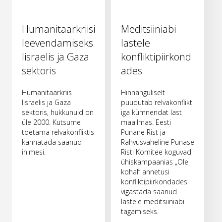
Humanitaarkriisi
Meditsiiniabi
leevendamiseks
lastele
Iisraelis ja Gaza
konfliktipiirkond
sektoris
ades
Humanitaarkriis
Hinnanguliselt
Iisraelis ja Gaza
puudutab relvakonflikt
sektoris, hukkunuid on
iga kümnendat last
üle 2000. Kutsume
maailmas. Eesti
toetama relvakonfliktis
Punane Rist ja
kannatada saanud
Rahvusvaheline Punase
inimesi.
Risti Komitee koguvad
ühiskampaanias „Ole
kohal“ annetusi
konfliktipiirkondades
vigastada saanud
lastele meditsiiniabi
tagamiseks.