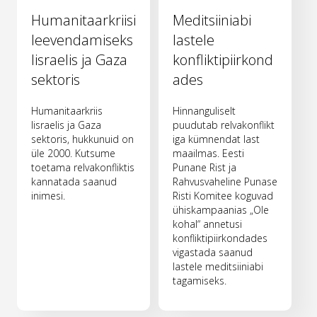
Humanitaarkriisi
Meditsiiniabi
leevendamiseks
lastele
Iisraelis ja Gaza
konfliktipiirkond
sektoris
ades
Humanitaarkriis
Hinnanguliselt
Iisraelis ja Gaza
puudutab relvakonflikt
sektoris, hukkunuid on
iga kümnendat last
üle 2000. Kutsume
maailmas. Eesti
toetama relvakonfliktis
Punane Rist ja
kannatada saanud
Rahvusvaheline Punase
inimesi.
Risti Komitee koguvad
ühiskampaanias „Ole
kohal“ annetusi
konfliktipiirkondades
vigastada saanud
lastele meditsiiniabi
tagamiseks.