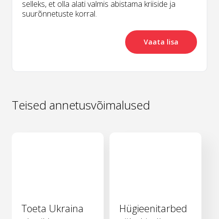
selleks, et olla alati valmis abistama kriiside ja
suurõnnetuste korral.
Vaata lisa
Teised annetusvõimalused
Toeta Ukraina
Hügieenitarbed