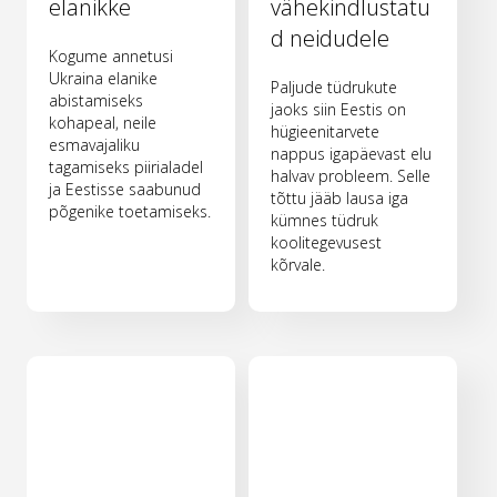
elanikke
vähekindlustatu
d neidudele
Kogume annetusi
Ukraina elanike
Paljude tüdrukute
abistamiseks
jaoks siin Eestis on
kohapeal, neile
hügieenitarvete
esmavajaliku
nappus igapäevast elu
tagamiseks piirialadel
halvav probleem. Selle
ja Eestisse saabunud
tõttu jääb lausa iga
põgenike toetamiseks.
kümnes tüdruk
koolitegevusest
kõrvale.