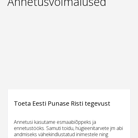
Annetusvõimalused
Toeta Eesti Punase Risti tegevust
Annetusi kasutame esmaabiõppeks ja
ennetustööks. Samuti toidu, hügieenitarvete jm abi
andmiseks vähekindlustatud inimestele ning