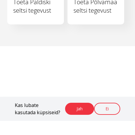
Toeta Paldiski
Toeta Põlvamaa
seltsi tegevust
seltsi tegevust
Kas lubate
Jah
Ei
kasutada küpsiseid?