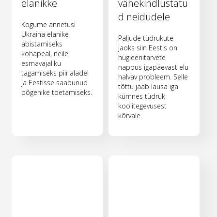
elanikke
vähekindlustatu
d neidudele
Kogume annetusi
Ukraina elanike
Paljude tüdrukute
abistamiseks
jaoks siin Eestis on
kohapeal, neile
hügieenitarvete
esmavajaliku
nappus igapäevast elu
tagamiseks piirialadel
halvav probleem. Selle
ja Eestisse saabunud
tõttu jääb lausa iga
põgenike toetamiseks.
kümnes tüdruk
koolitegevusest
kõrvale.