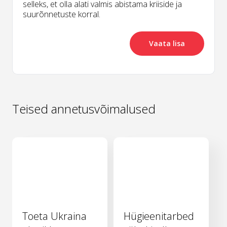
selleks, et olla alati valmis abistama kriiside ja
suurõnnetuste korral.
Vaata lisa
Teised annetusvõimalused
Toeta Ukraina
Hügieenitarbed