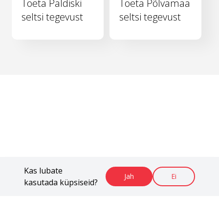
Toeta Paldiski
Toeta Põlvamaa
seltsi tegevust
seltsi tegevust
Kas lubate
Jah
Ei
kasutada küpsiseid?