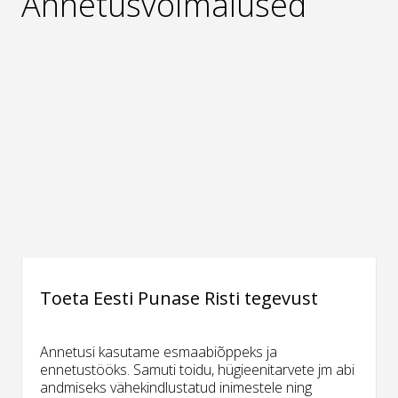
Annetusvõimalused
Toeta Eesti Punase Risti tegevust
Annetusi kasutame esmaabiõppeks ja
ennetustööks. Samuti toidu, hügieenitarvete jm abi
andmiseks vähekindlustatud inimestele ning