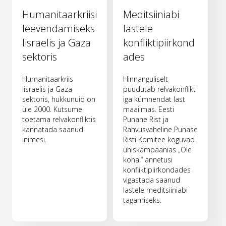
Humanitaarkriisi
Meditsiiniabi
leevendamiseks
lastele
Iisraelis ja Gaza
konfliktipiirkond
sektoris
ades
Humanitaarkriis
Hinnanguliselt
Iisraelis ja Gaza
puudutab relvakonflikt
sektoris, hukkunuid on
iga kümnendat last
üle 2000. Kutsume
maailmas. Eesti
toetama relvakonfliktis
Punane Rist ja
kannatada saanud
Rahvusvaheline Punase
inimesi.
Risti Komitee koguvad
ühiskampaanias „Ole
kohal“ annetusi
konfliktipiirkondades
vigastada saanud
lastele meditsiiniabi
tagamiseks.