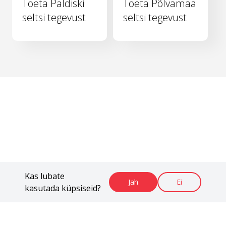
Toeta Paldiski
Toeta Põlvamaa
seltsi tegevust
seltsi tegevust
Kas lubate
Jah
Ei
kasutada küpsiseid?