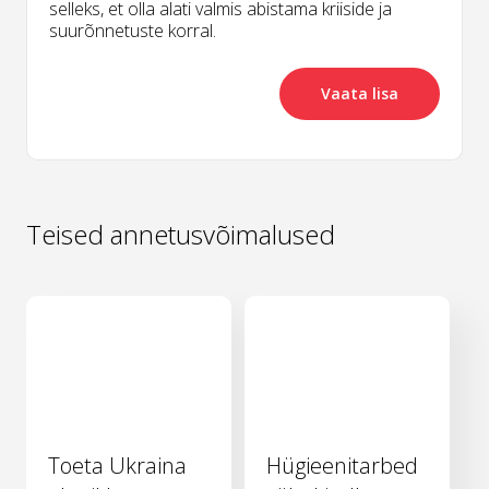
selleks, et olla alati valmis abistama kriiside ja
suurõnnetuste korral.
Vaata lisa
Teised annetusvõimalused
Toeta Ukraina
Hügieenitarbed