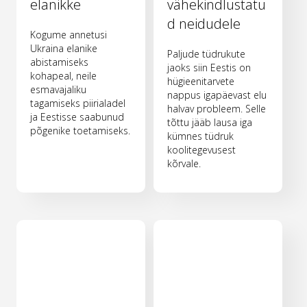
elanikke
vähekindlustatu
d neidudele
Kogume annetusi
Ukraina elanike
Paljude tüdrukute
abistamiseks
jaoks siin Eestis on
kohapeal, neile
hügieenitarvete
esmavajaliku
nappus igapäevast elu
tagamiseks piirialadel
halvav probleem. Selle
ja Eestisse saabunud
tõttu jääb lausa iga
põgenike toetamiseks.
kümnes tüdruk
koolitegevusest
kõrvale.