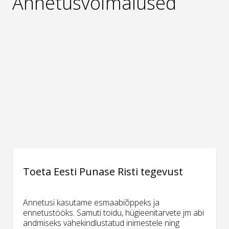
Annetusvõimalused
Toeta Eesti Punase Risti tegevust
Annetusi kasutame esmaabiõppeks ja
ennetustööks. Samuti toidu, hügieenitarvete jm abi
andmiseks vähekindlustatud inimestele ning