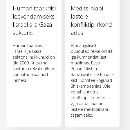
Humanitaarkriisi
Meditsiiniabi
leevendamiseks
lastele
Iisraelis ja Gaza
konfliktipiirkond
sektoris
ades
Humanitaarkriis
Hinnanguliselt
Iisraelis ja Gaza
puudutab relvakonflikt
sektoris, hukkunuid on
iga kümnendat last
üle 2000. Kutsume
maailmas. Eesti
toetama relvakonfliktis
Punane Rist ja
kannatada saanud
Rahvusvaheline Punase
inimesi.
Risti Komitee koguvad
ühiskampaanias „Ole
kohal“ annetusi
konfliktipiirkondades
vigastada saanud
lastele meditsiiniabi
tagamiseks.