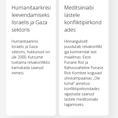
Humanitaarkriisi
Meditsiiniabi
leevendamiseks
lastele
Iisraelis ja Gaza
konfliktipiirkond
sektoris
ades
Humanitaarkriis
Hinnanguliselt
Iisraelis ja Gaza
puudutab relvakonflikt
sektoris, hukkunuid on
iga kümnendat last
üle 2000. Kutsume
maailmas. Eesti
toetama relvakonfliktis
Punane Rist ja
kannatada saanud
Rahvusvaheline Punase
inimesi.
Risti Komitee koguvad
ühiskampaanias „Ole
kohal“ annetusi
konfliktipiirkondades
vigastada saanud
lastele meditsiiniabi
tagamiseks.