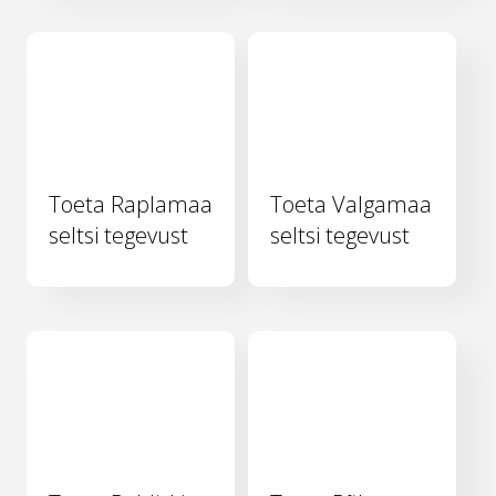
Toeta Raplamaa
Toeta Valgamaa
seltsi tegevust
seltsi tegevust