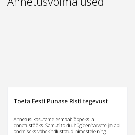
Annetusvõimalused
Toeta Eesti Punase Risti tegevust
Annetusi kasutame esmaabiõppeks ja
ennetustööks. Samuti toidu, hügieenitarvete jm abi
andmiseks vähekindlustatud inimestele ning