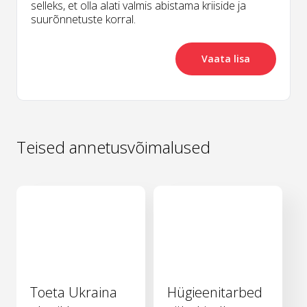
selleks, et olla alati valmis abistama kriiside ja
suurõnnetuste korral.
Vaata lisa
Teised annetusvõimalused
Toeta Ukraina
Hügieenitarbed