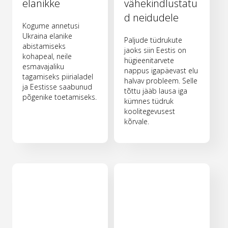
elanikke
vähekindlustatu
d neidudele
Kogume annetusi
Ukraina elanike
Paljude tüdrukute
abistamiseks
jaoks siin Eestis on
kohapeal, neile
hügieenitarvete
esmavajaliku
nappus igapäevast elu
tagamiseks piirialadel
halvav probleem. Selle
ja Eestisse saabunud
tõttu jääb lausa iga
põgenike toetamiseks.
kümnes tüdruk
koolitegevusest
kõrvale.