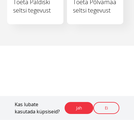
Toeta Paldiski
Toeta Põlvamaa
seltsi tegevust
seltsi tegevust
Kas lubate
Jah
Ei
kasutada küpsiseid?