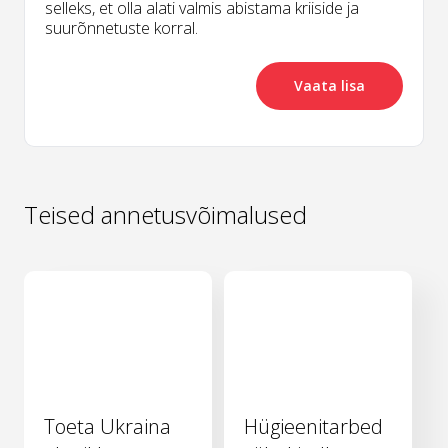
selleks, et olla alati valmis abistama kriiside ja
suurõnnetuste korral.
Vaata lisa
Teised annetusvõimalused
Toeta Ukraina
Hügieenitarbed