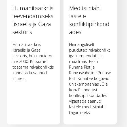
Humanitaarkriisi
Meditsiiniabi
leevendamiseks
lastele
Iisraelis ja Gaza
konfliktipiirkond
sektoris
ades
Humanitaarkriis
Hinnanguliselt
Iisraelis ja Gaza
puudutab relvakonflikt
sektoris, hukkunuid on
iga kümnendat last
üle 2000. Kutsume
maailmas. Eesti
toetama relvakonfliktis
Punane Rist ja
kannatada saanud
Rahvusvaheline Punase
inimesi.
Risti Komitee koguvad
ühiskampaanias „Ole
kohal“ annetusi
konfliktipiirkondades
vigastada saanud
lastele meditsiiniabi
tagamiseks.