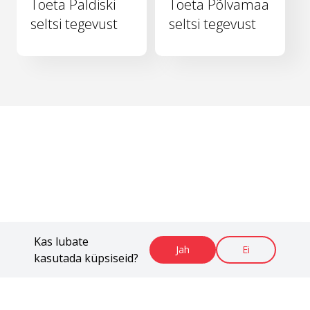
Toeta Paldiski
Toeta Põlvamaa
seltsi tegevust
seltsi tegevust
Kas lubate
Jah
Ei
kasutada küpsiseid?