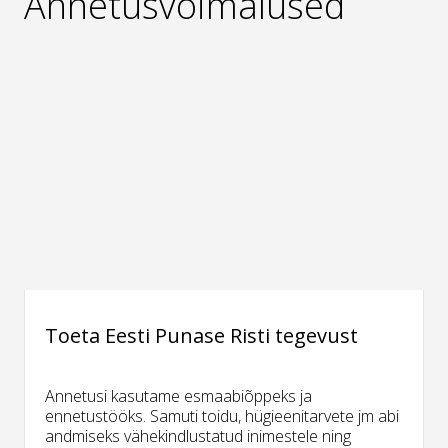
Annetusvõimalused
Toeta Eesti Punase Risti tegevust
Annetusi kasutame esmaabiõppeks ja
ennetustööks. Samuti toidu, hügieenitarvete jm abi
andmiseks vähekindlustatud inimestele ning