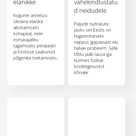
elanikke
vähekindlustatu
d neidudele
Kogume annetusi
Ukraina elanike
Paljude tüdrukute
abistamiseks
jaoks siin Eestis on
kohapeal, neile
hügieenitarvete
esmavajaliku
nappus igapäevast elu
tagamiseks piirialadel
halvav probleem. Selle
ja Eestisse saabunud
tõttu jääb lausa iga
põgenike toetamiseks.
kümnes tüdruk
koolitegevusest
kõrvale.