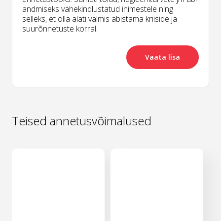
andmiseks vähekindlustatud inimestele ning
selleks, et olla alati valmis abistama kriiside ja
suurõnnetuste korral.
Vaata lisa
Teised annetusvõimalused