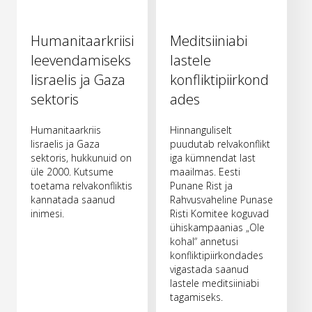
Humanitaarkriisi
Meditsiiniabi
leevendamiseks
lastele
Iisraelis ja Gaza
konfliktipiirkond
sektoris
ades
Humanitaarkriis
Hinnanguliselt
Iisraelis ja Gaza
puudutab relvakonflikt
sektoris, hukkunuid on
iga kümnendat last
üle 2000. Kutsume
maailmas. Eesti
toetama relvakonfliktis
Punane Rist ja
kannatada saanud
Rahvusvaheline Punase
inimesi.
Risti Komitee koguvad
ühiskampaanias „Ole
kohal“ annetusi
konfliktipiirkondades
vigastada saanud
lastele meditsiiniabi
tagamiseks.