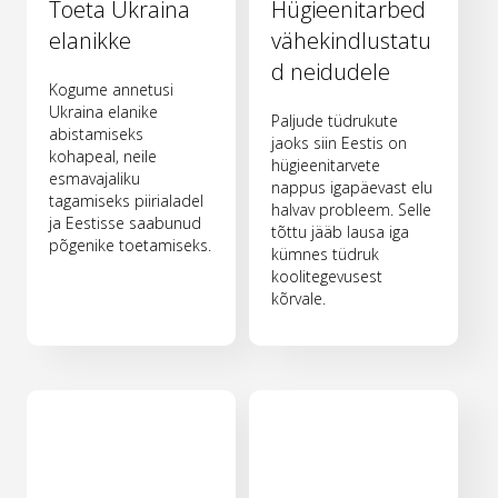
Toeta Ukraina
Hügieenitarbed
elanikke
vähekindlustatu
d neidudele
Kogume annetusi
Ukraina elanike
Paljude tüdrukute
abistamiseks
jaoks siin Eestis on
kohapeal, neile
hügieenitarvete
esmavajaliku
nappus igapäevast elu
tagamiseks piirialadel
halvav probleem. Selle
ja Eestisse saabunud
tõttu jääb lausa iga
põgenike toetamiseks.
kümnes tüdruk
koolitegevusest
kõrvale.