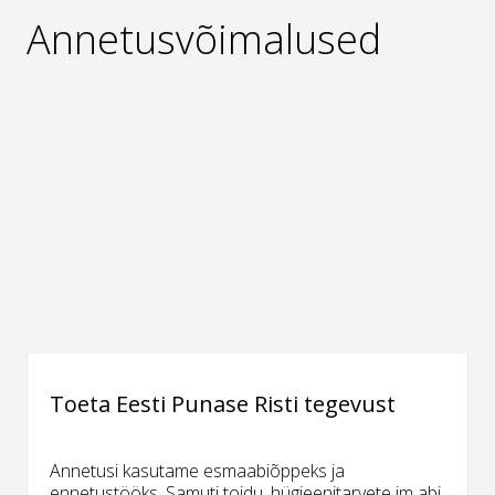
Annetusvõimalused
Toeta Eesti Punase Risti tegevust
Annetusi kasutame esmaabiõppeks ja
ennetustööks. Samuti toidu, hügieenitarvete jm abi