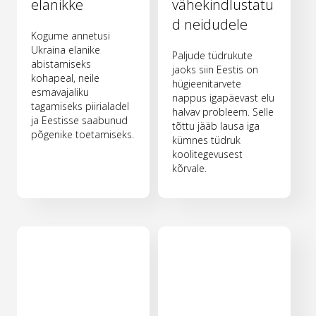
elanikke
vähekindlustatu
d neidudele
Kogume annetusi
Ukraina elanike
Paljude tüdrukute
abistamiseks
jaoks siin Eestis on
kohapeal, neile
hügieenitarvete
esmavajaliku
nappus igapäevast elu
tagamiseks piirialadel
halvav probleem. Selle
ja Eestisse saabunud
tõttu jääb lausa iga
põgenike toetamiseks.
kümnes tüdruk
koolitegevusest
kõrvale.