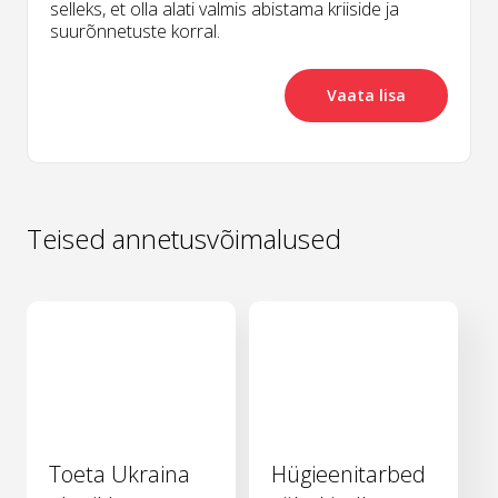
selleks, et olla alati valmis abistama kriiside ja
suurõnnetuste korral.
Vaata lisa
Teised annetusvõimalused
Toeta Ukraina
Hügieenitarbed