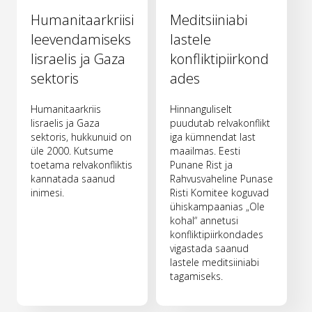
Humanitaarkriisi
Meditsiiniabi
leevendamiseks
lastele
Iisraelis ja Gaza
konfliktipiirkond
sektoris
ades
Humanitaarkriis
Hinnanguliselt
Iisraelis ja Gaza
puudutab relvakonflikt
sektoris, hukkunuid on
iga kümnendat last
üle 2000. Kutsume
maailmas. Eesti
toetama relvakonfliktis
Punane Rist ja
kannatada saanud
Rahvusvaheline Punase
inimesi.
Risti Komitee koguvad
ühiskampaanias „Ole
kohal“ annetusi
konfliktipiirkondades
vigastada saanud
lastele meditsiiniabi
tagamiseks.