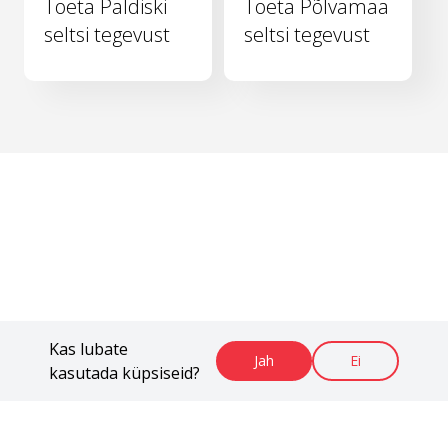
Toeta Paldiski
Toeta Põlvamaa
seltsi tegevust
seltsi tegevust
Kas lubate
Jah
Ei
kasutada küpsiseid?