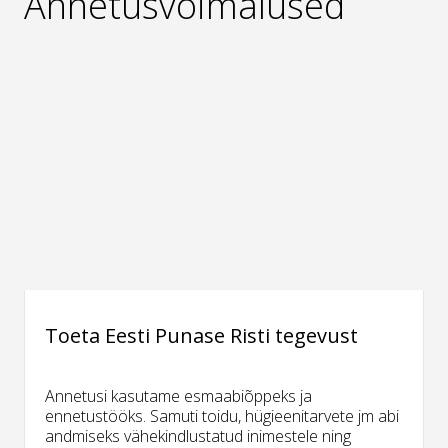
Annetusvõimalused
Toeta Eesti Punase Risti tegevust
Annetusi kasutame esmaabiõppeks ja
ennetustööks. Samuti toidu, hügieenitarvete jm abi
andmiseks vähekindlustatud inimestele ning