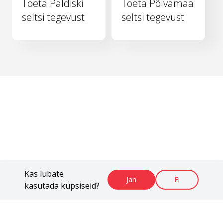
Toeta Paldiski
Toeta Põlvamaa
seltsi tegevust
seltsi tegevust
Kas lubate
Jah
Ei
kasutada küpsiseid?