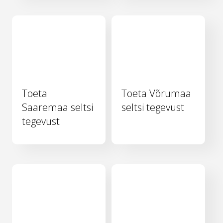
Toeta
Toeta Võrumaa
Saaremaa seltsi
seltsi tegevust
tegevust