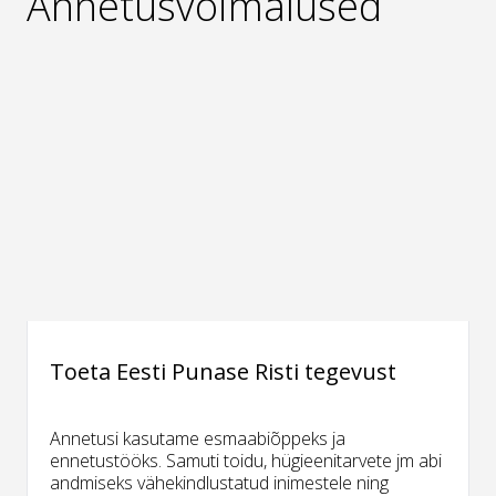
Annetusvõimalused
Toeta Eesti Punase Risti tegevust
Annetusi kasutame esmaabiõppeks ja
ennetustööks. Samuti toidu, hügieenitarvete jm abi
andmiseks vähekindlustatud inimestele ning