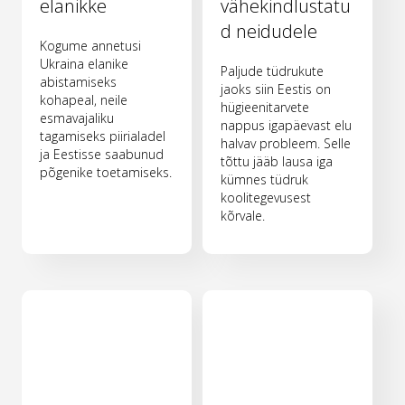
elanikke
vähekindlustatu
d neidudele
Kogume annetusi
Ukraina elanike
Paljude tüdrukute
abistamiseks
jaoks siin Eestis on
kohapeal, neile
hügieenitarvete
esmavajaliku
nappus igapäevast elu
tagamiseks piirialadel
halvav probleem. Selle
ja Eestisse saabunud
tõttu jääb lausa iga
põgenike toetamiseks.
kümnes tüdruk
koolitegevusest
kõrvale.