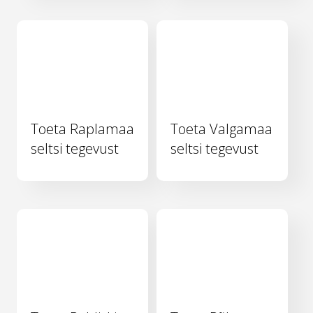
Toeta Raplamaa
Toeta Valgamaa
seltsi tegevust
seltsi tegevust