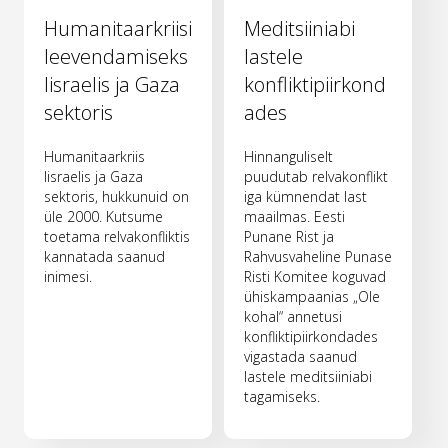
Humanitaarkriisi
Meditsiiniabi
leevendamiseks
lastele
Iisraelis ja Gaza
konfliktipiirkond
sektoris
ades
Humanitaarkriis
Hinnanguliselt
Iisraelis ja Gaza
puudutab relvakonflikt
sektoris, hukkunuid on
iga kümnendat last
üle 2000. Kutsume
maailmas. Eesti
toetama relvakonfliktis
Punane Rist ja
kannatada saanud
Rahvusvaheline Punase
inimesi.
Risti Komitee koguvad
ühiskampaanias „Ole
kohal“ annetusi
konfliktipiirkondades
vigastada saanud
lastele meditsiiniabi
tagamiseks.