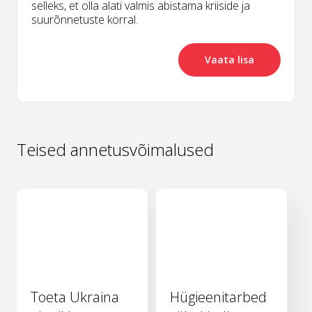
selleks, et olla alati valmis abistama kriiside ja
suurõnnetuste korral.
Vaata lisa
Teised annetusvõimalused
Toeta Ukraina
Hügieenitarbed