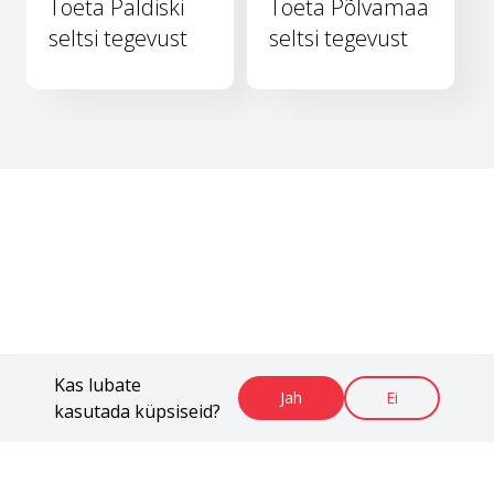
Toeta Paldiski
Toeta Põlvamaa
seltsi tegevust
seltsi tegevust
Kas lubate
Jah
Ei
kasutada küpsiseid?