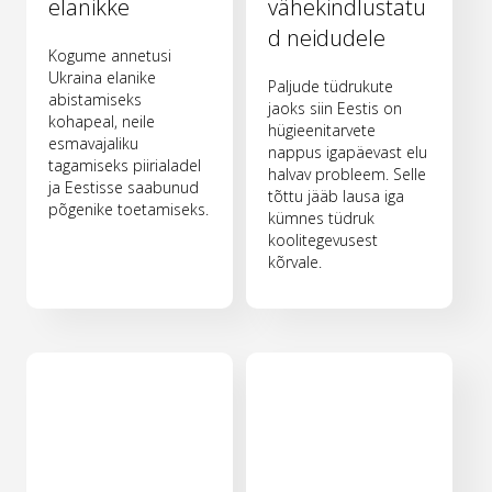
elanikke
vähekindlustatu
d neidudele
Kogume annetusi
Ukraina elanike
Paljude tüdrukute
abistamiseks
jaoks siin Eestis on
kohapeal, neile
hügieenitarvete
esmavajaliku
nappus igapäevast elu
tagamiseks piirialadel
halvav probleem. Selle
ja Eestisse saabunud
tõttu jääb lausa iga
põgenike toetamiseks.
kümnes tüdruk
koolitegevusest
kõrvale.