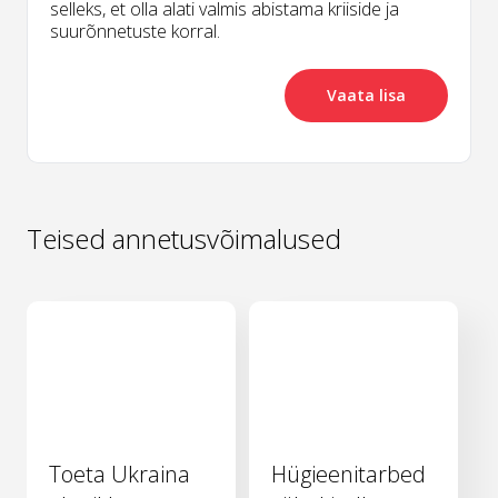
selleks, et olla alati valmis abistama kriiside ja
suurõnnetuste korral.
Vaata lisa
Teised annetusvõimalused
Toeta Ukraina
Hügieenitarbed