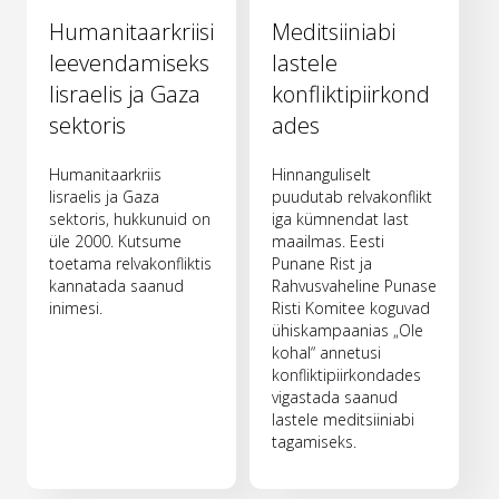
Humanitaarkriisi
Meditsiiniabi
leevendamiseks
lastele
Iisraelis ja Gaza
konfliktipiirkond
sektoris
ades
Humanitaarkriis
Hinnanguliselt
Iisraelis ja Gaza
puudutab relvakonflikt
sektoris, hukkunuid on
iga kümnendat last
üle 2000. Kutsume
maailmas. Eesti
toetama relvakonfliktis
Punane Rist ja
kannatada saanud
Rahvusvaheline Punase
inimesi.
Risti Komitee koguvad
ühiskampaanias „Ole
kohal“ annetusi
konfliktipiirkondades
vigastada saanud
lastele meditsiiniabi
tagamiseks.