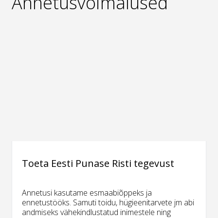
Annetusvõimalused
Toeta Eesti Punase Risti tegevust
Annetusi kasutame esmaabiõppeks ja
ennetustööks. Samuti toidu, hügieenitarvete jm abi
andmiseks vähekindlustatud inimestele ning