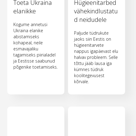
Toeta Ukraina
Hügieenitarbed
elanikke
vähekindlustatu
d neidudele
Kogume annetusi
Ukraina elanike
Paljude tüdrukute
abistamiseks
jaoks siin Eestis on
kohapeal, neile
hügieenitarvete
esmavajaliku
nappus igapäevast elu
tagamiseks piirialadel
halvav probleem. Selle
ja Eestisse saabunud
tõttu jääb lausa iga
põgenike toetamiseks.
kümnes tüdruk
koolitegevusest
kõrvale.