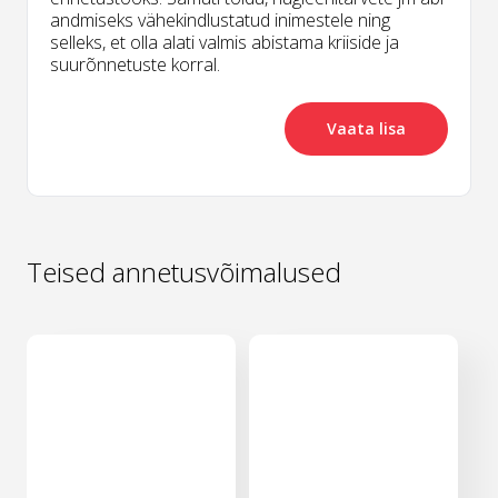
andmiseks vähekindlustatud inimestele ning
selleks, et olla alati valmis abistama kriiside ja
suurõnnetuste korral.
Vaata lisa
Teised annetusvõimalused