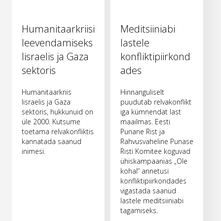
Humanitaarkriisi
Meditsiiniabi
leevendamiseks
lastele
Iisraelis ja Gaza
konfliktipiirkond
sektoris
ades
Humanitaarkriis
Hinnanguliselt
Iisraelis ja Gaza
puudutab relvakonflikt
sektoris, hukkunuid on
iga kümnendat last
üle 2000. Kutsume
maailmas. Eesti
toetama relvakonfliktis
Punane Rist ja
kannatada saanud
Rahvusvaheline Punase
inimesi.
Risti Komitee koguvad
ühiskampaanias „Ole
kohal“ annetusi
konfliktipiirkondades
vigastada saanud
lastele meditsiiniabi
tagamiseks.