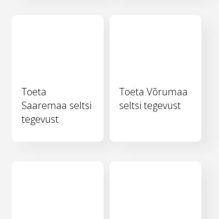
Toeta
Toeta Võrumaa
Saaremaa seltsi
seltsi tegevust
tegevust