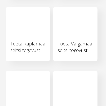
Toeta Raplamaa
Toeta Valgamaa
seltsi tegevust
seltsi tegevust