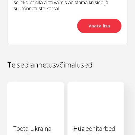
selleks, et olla alati valmis abistama kriiside ja
suurõnnetuste korral.
Vaata lisa
Teised annetusvõimalused
Toeta Ukraina
Hügieenitarbed