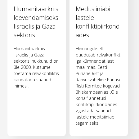
Humanitaarkriisi
Meditsiiniabi
leevendamiseks
lastele
Iisraelis ja Gaza
konfliktipiirkond
sektoris
ades
Humanitaarkriis
Hinnanguliselt
Iisraelis ja Gaza
puudutab relvakonflikt
sektoris, hukkunuid on
iga kümnendat last
üle 2000. Kutsume
maailmas. Eesti
toetama relvakonfliktis
Punane Rist ja
kannatada saanud
Rahvusvaheline Punase
inimesi.
Risti Komitee koguvad
ühiskampaanias „Ole
kohal“ annetusi
konfliktipiirkondades
vigastada saanud
lastele meditsiiniabi
tagamiseks.