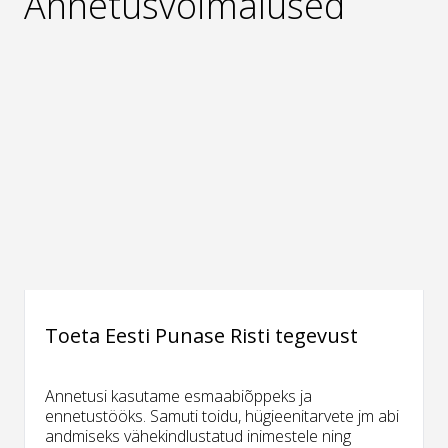
Annetusvõimalused
Toeta Eesti Punase Risti tegevust
Annetusi kasutame esmaabiõppeks ja
ennetustööks. Samuti toidu, hügieenitarvete jm abi
andmiseks vähekindlustatud inimestele ning