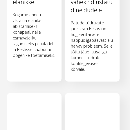
elanikke
vähekindlustatu
d neidudele
Kogume annetusi
Ukraina elanike
Paljude tüdrukute
abistamiseks
jaoks siin Eestis on
kohapeal, neile
hügieenitarvete
esmavajaliku
nappus igapäevast elu
tagamiseks piirialadel
halvav probleem. Selle
ja Eestisse saabunud
tõttu jääb lausa iga
põgenike toetamiseks.
kümnes tüdruk
koolitegevusest
kõrvale.