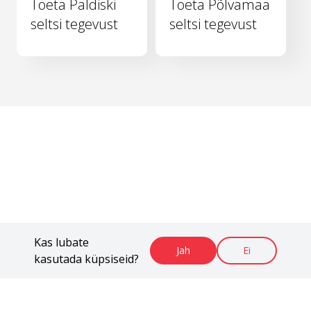
Toeta Paldiski
Toeta Põlvamaa
seltsi tegevust
seltsi tegevust
Kas lubate
Jah
Ei
kasutada küpsiseid?