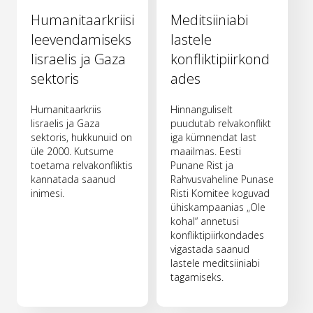
Humanitaarkriisi
Meditsiiniabi
leevendamiseks
lastele
Iisraelis ja Gaza
konfliktipiirkond
sektoris
ades
Humanitaarkriis
Hinnanguliselt
Iisraelis ja Gaza
puudutab relvakonflikt
sektoris, hukkunuid on
iga kümnendat last
üle 2000. Kutsume
maailmas. Eesti
toetama relvakonfliktis
Punane Rist ja
kannatada saanud
Rahvusvaheline Punase
inimesi.
Risti Komitee koguvad
ühiskampaanias „Ole
kohal“ annetusi
konfliktipiirkondades
vigastada saanud
lastele meditsiiniabi
tagamiseks.