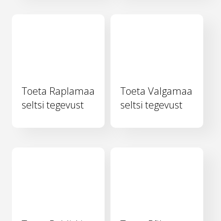
Toeta Raplamaa
Toeta Valgamaa
seltsi tegevust
seltsi tegevust