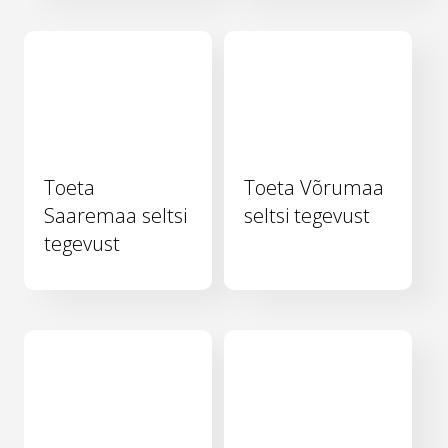
Toeta
Toeta Võrumaa
Saaremaa seltsi
seltsi tegevust
tegevust