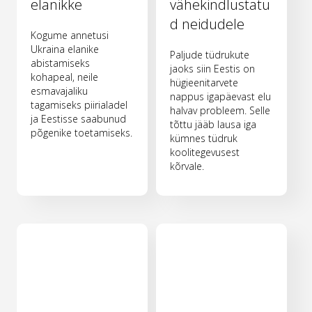
elanikke
vähekindlustatu
d neidudele
Kogume annetusi
Ukraina elanike
Paljude tüdrukute
abistamiseks
jaoks siin Eestis on
kohapeal, neile
hügieenitarvete
esmavajaliku
nappus igapäevast elu
tagamiseks piirialadel
halvav probleem. Selle
ja Eestisse saabunud
tõttu jääb lausa iga
põgenike toetamiseks.
kümnes tüdruk
koolitegevusest
kõrvale.