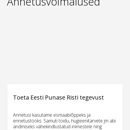
Annetusvõimalused
Toeta Eesti Punase Risti tegevust
Annetusi kasutame esmaabiõppeks ja
ennetustööks. Samuti toidu, hügieenitarvete jm abi
andmiseks vähekindlustatud inimestele ning