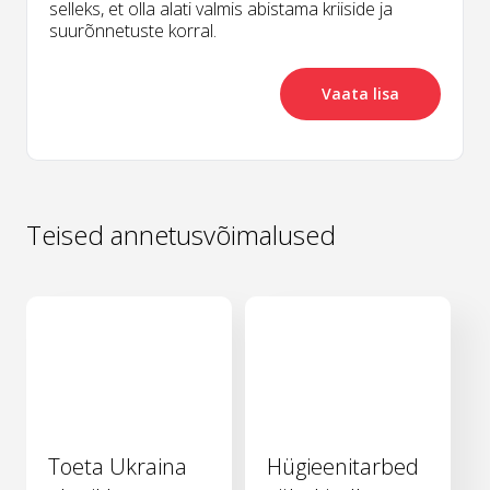
selleks, et olla alati valmis abistama kriiside ja
suurõnnetuste korral.
Vaata lisa
Teised annetusvõimalused
Toeta Ukraina
Hügieenitarbed