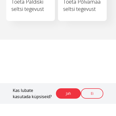
Toeta Paldiski
Toeta Põlvamaa
seltsi tegevust
seltsi tegevust
Kas lubate
Jah
Ei
kasutada küpsiseid?