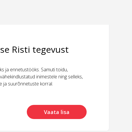
se Risti tegevust
 ja ennetustööks. Samuti toidu,
vähekindlustatud inimestele ning selleks,
ide ja suurõnnetuste korral.
Vaata lisa