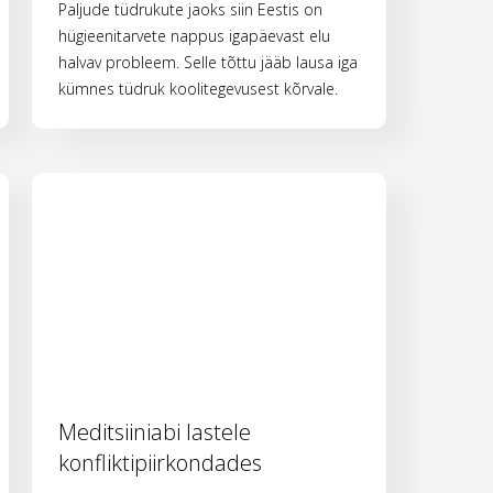
Paljude tüdrukute jaoks siin Eestis on
hügieenitarvete nappus igapäevast elu
halvav probleem. Selle tõttu jääb lausa iga
kümnes tüdruk koolitegevusest kõrvale.
Meditsiiniabi lastele
konfliktipiirkondades