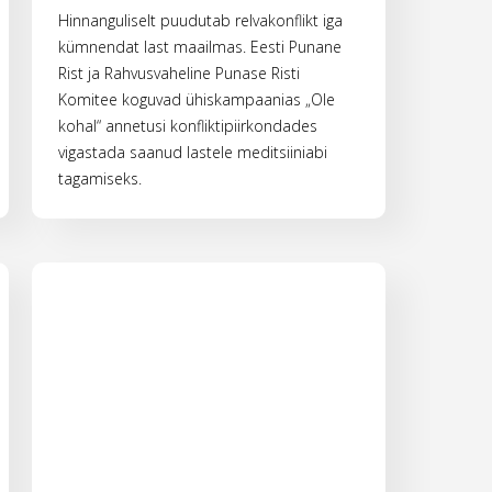
Hinnanguliselt puudutab relvakonflikt iga
kümnendat last maailmas. Eesti Punane
Rist ja Rahvusvaheline Punase Risti
Komitee koguvad ühiskampaanias „Ole
kohal“ annetusi konfliktipiirkondades
vigastada saanud lastele meditsiiniabi
tagamiseks.