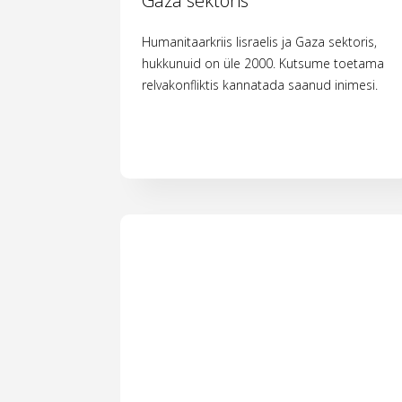
Gaza sektoris
Humanitaarkriis Iisraelis ja Gaza sektoris,
hukkunuid on üle 2000. Kutsume toetama
relvakonfliktis kannatada saanud inimesi.