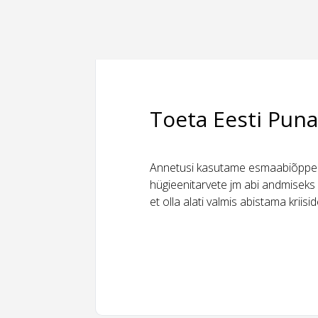
Toeta Eesti Puna
Annetusi kasutame esmaabiõppeks
hügieenitarvete jm abi andmiseks 
et olla alati valmis abistama kriis