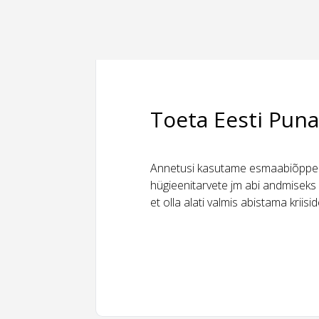
Toeta Eesti Puna
Annetusi kasutame esmaabiõppeks
hügieenitarvete jm abi andmiseks 
et olla alati valmis abistama kriis