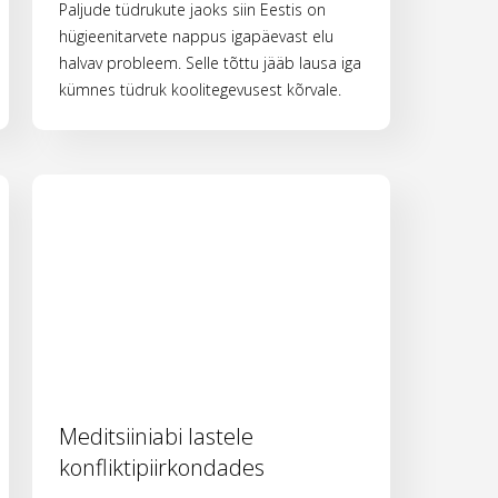
Paljude tüdrukute jaoks siin Eestis on
hügieenitarvete nappus igapäevast elu
halvav probleem. Selle tõttu jääb lausa iga
kümnes tüdruk koolitegevusest kõrvale.
Meditsiiniabi lastele
konfliktipiirkondades