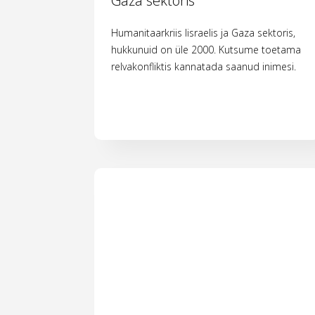
Gaza sektoris
Humanitaarkriis Iisraelis ja Gaza sektoris,
hukkunuid on üle 2000. Kutsume toetama
relvakonfliktis kannatada saanud inimesi.