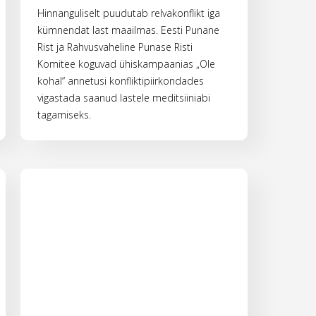
Hinnanguliselt puudutab relvakonflikt iga
kümnendat last maailmas. Eesti Punane
Rist ja Rahvusvaheline Punase Risti
Komitee koguvad ühiskampaanias „Ole
kohal“ annetusi konfliktipiirkondades
vigastada saanud lastele meditsiiniabi
tagamiseks.