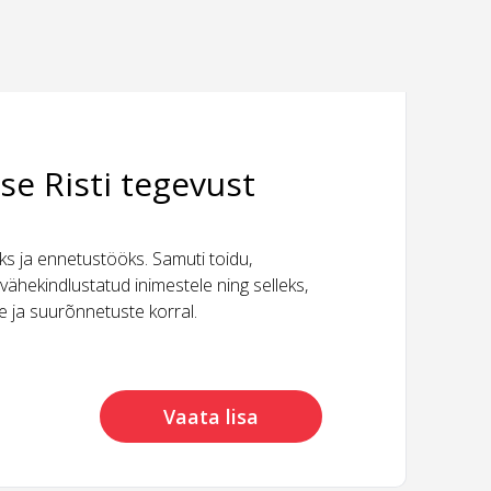
se Risti tegevust
 ja ennetustööks. Samuti toidu,
vähekindlustatud inimestele ning selleks,
ide ja suurõnnetuste korral.
Vaata lisa