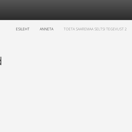
ESILEHT
ANNETA
TOETA SAAREMAA SELTSI TEGEVUST 2
d