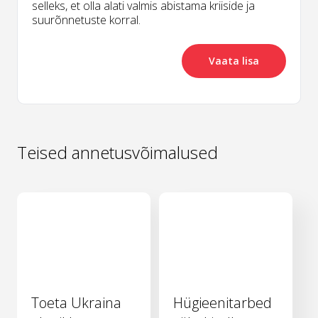
selleks, et olla alati valmis abistama kriiside ja
suurõnnetuste korral.
Vaata lisa
Teised annetusvõimalused
Toeta Ukraina
Hügieenitarbed