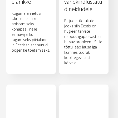
elanikke
vähekindlustatu
d neidudele
Kogume annetusi
Ukraina elanike
Paljude tüdrukute
abistamiseks
jaoks siin Eestis on
kohapeal, neile
hügieenitarvete
esmavajaliku
nappus igapäevast elu
tagamiseks piirialadel
halvav probleem. Selle
ja Eestisse saabunud
tõttu jääb lausa iga
põgenike toetamiseks.
kümnes tüdruk
koolitegevusest
kõrvale.