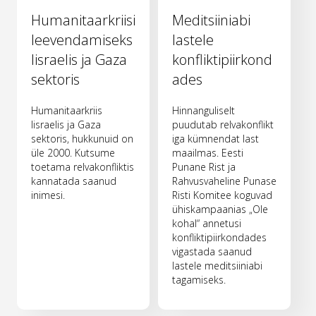
Humanitaarkriisi
Meditsiiniabi
leevendamiseks
lastele
Iisraelis ja Gaza
konfliktipiirkond
sektoris
ades
Humanitaarkriis
Hinnanguliselt
Iisraelis ja Gaza
puudutab relvakonflikt
sektoris, hukkunuid on
iga kümnendat last
üle 2000. Kutsume
maailmas. Eesti
toetama relvakonfliktis
Punane Rist ja
kannatada saanud
Rahvusvaheline Punase
inimesi.
Risti Komitee koguvad
ühiskampaanias „Ole
kohal“ annetusi
konfliktipiirkondades
vigastada saanud
lastele meditsiiniabi
tagamiseks.