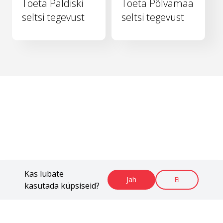
Toeta Paldiski
Toeta Põlvamaa
seltsi tegevust
seltsi tegevust
Kas lubate
Jah
Ei
kasutada küpsiseid?