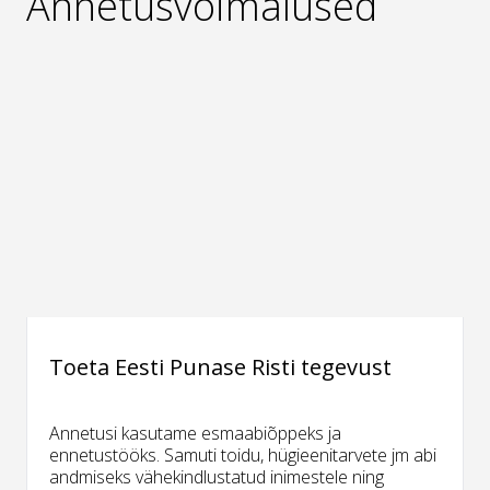
Annetusvõimalused
Toeta Eesti Punase Risti tegevust
Annetusi kasutame esmaabiõppeks ja
ennetustööks. Samuti toidu, hügieenitarvete jm abi
andmiseks vähekindlustatud inimestele ning