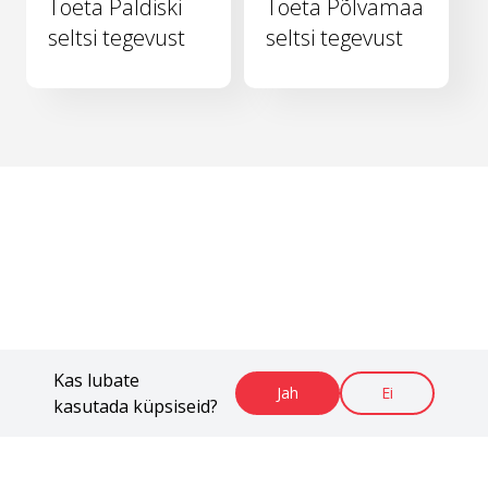
Toeta Paldiski
Toeta Põlvamaa
seltsi tegevust
seltsi tegevust
Kas lubate
Jah
Ei
kasutada küpsiseid?