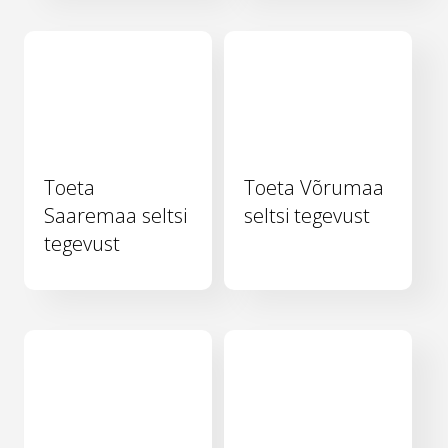
Toeta
Toeta Võrumaa
Saaremaa seltsi
seltsi tegevust
tegevust