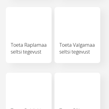
Toeta Raplamaa
Toeta Valgamaa
seltsi tegevust
seltsi tegevust