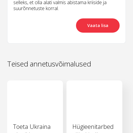
selleks, et olla alati valmis abistama kriiside ja
suurõnnetuste korral.
Vaata lisa
Teised annetusvõimalused
Toeta Ukraina
Hügieenitarbed