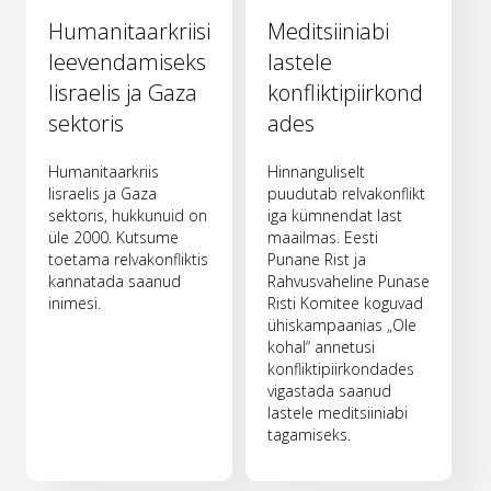
Humanitaarkriisi
Meditsiiniabi
leevendamiseks
lastele
Iisraelis ja Gaza
konfliktipiirkond
sektoris
ades
Humanitaarkriis
Hinnanguliselt
Iisraelis ja Gaza
puudutab relvakonflikt
sektoris, hukkunuid on
iga kümnendat last
üle 2000. Kutsume
maailmas. Eesti
toetama relvakonfliktis
Punane Rist ja
kannatada saanud
Rahvusvaheline Punase
inimesi.
Risti Komitee koguvad
ühiskampaanias „Ole
kohal“ annetusi
konfliktipiirkondades
vigastada saanud
lastele meditsiiniabi
tagamiseks.