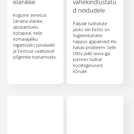
elanikke
vähekindlustatu
d neidudele
Kogume annetusi
Ukraina elanike
Paljude tüdrukute
abistamiseks
jaoks siin Eestis on
kohapeal, neile
hügieenitarvete
esmavajaliku
nappus igapäevast elu
tagamiseks piirialadel
halvav probleem. Selle
ja Eestisse saabunud
tõttu jääb lausa iga
põgenike toetamiseks.
kümnes tüdruk
koolitegevusest
kõrvale.