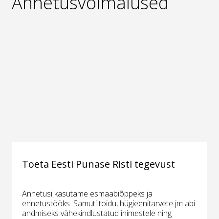
Annetusvõimalused
Toeta Eesti Punase Risti tegevust
Annetusi kasutame esmaabiõppeks ja
ennetustööks. Samuti toidu, hügieenitarvete jm abi
andmiseks vähekindlustatud inimestele ning