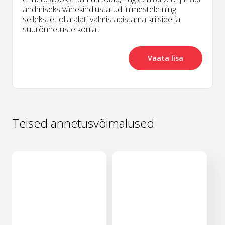
andmiseks vähekindlustatud inimestele ning
selleks, et olla alati valmis abistama kriiside ja
suurõnnetuste korral.
Vaata lisa
Teised annetusvõimalused