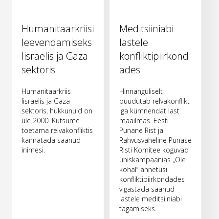
Humanitaarkriisi
Meditsiiniabi
leevendamiseks
lastele
Iisraelis ja Gaza
konfliktipiirkond
sektoris
ades
Humanitaarkriis
Hinnanguliselt
Iisraelis ja Gaza
puudutab relvakonflikt
sektoris, hukkunuid on
iga kümnendat last
üle 2000. Kutsume
maailmas. Eesti
toetama relvakonfliktis
Punane Rist ja
kannatada saanud
Rahvusvaheline Punase
inimesi.
Risti Komitee koguvad
ühiskampaanias „Ole
kohal“ annetusi
konfliktipiirkondades
vigastada saanud
lastele meditsiiniabi
tagamiseks.