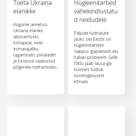
Toeta Ukraina
Hügieenitarbed
elanikke
vähekindlustatu
d neidudele
Kogume annetusi
Ukraina elanike
Paljude tüdrukute
abistamiseks
jaoks siin Eestis on
kohapeal, neile
hügieenitarvete
esmavajaliku
nappus igapäevast elu
tagamiseks piirialadel
halvav probleem. Selle
ja Eestisse saabunud
tõttu jääb lausa iga
põgenike toetamiseks.
kümnes tüdruk
koolitegevusest
kõrvale.