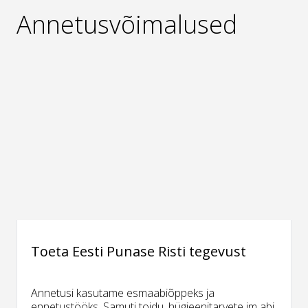
Annetusvõimalused
Toeta Eesti Punase Risti tegevust
Annetusi kasutame esmaabiõppeks ja
ennetustööks. Samuti toidu, hügieenitarvete jm abi