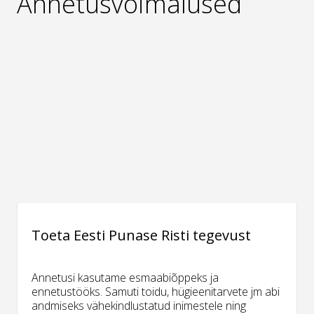
Annetusvõimalused
Toeta Eesti Punase Risti tegevust
Annetusi kasutame esmaabiõppeks ja
ennetustööks. Samuti toidu, hügieenitarvete jm abi
andmiseks vähekindlustatud inimestele ning