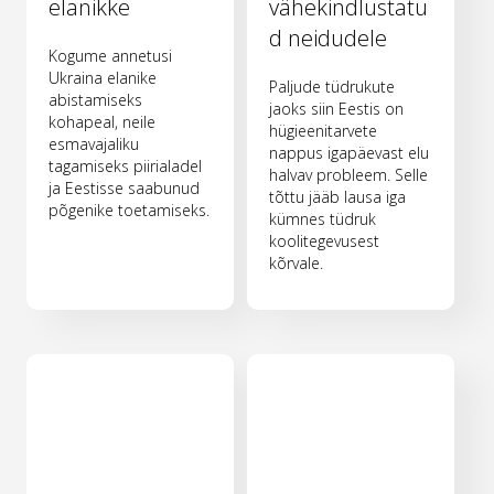
elanikke
vähekindlustatu
d neidudele
Kogume annetusi
Ukraina elanike
Paljude tüdrukute
abistamiseks
jaoks siin Eestis on
kohapeal, neile
hügieenitarvete
esmavajaliku
nappus igapäevast elu
tagamiseks piirialadel
halvav probleem. Selle
ja Eestisse saabunud
tõttu jääb lausa iga
põgenike toetamiseks.
kümnes tüdruk
koolitegevusest
kõrvale.