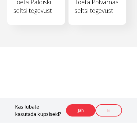
Toeta Paldiski
Toeta Põlvamaa
seltsi tegevust
seltsi tegevust
Kas lubate
Jah
Ei
kasutada küpsiseid?