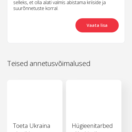
selleks, et olla alati valmis abistama kriiside ja
suurõnnetuste korral.
Vaata lisa
Teised annetusvõimalused
Toeta Ukraina
Hügieenitarbed