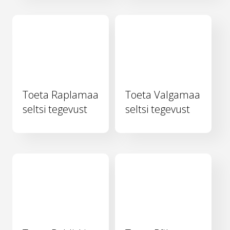
Toeta Raplamaa
Toeta Valgamaa
seltsi tegevust
seltsi tegevust