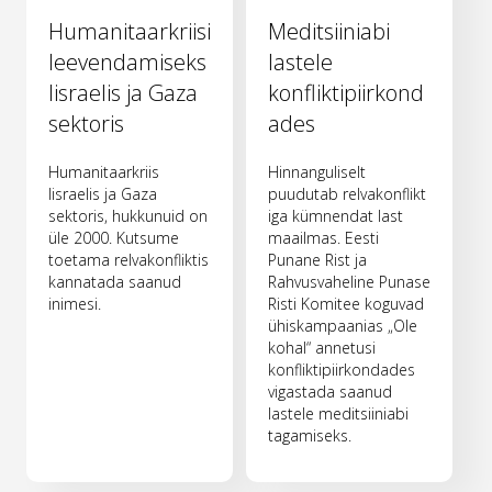
Humanitaarkriisi
Meditsiiniabi
leevendamiseks
lastele
Iisraelis ja Gaza
konfliktipiirkond
sektoris
ades
Humanitaarkriis
Hinnanguliselt
Iisraelis ja Gaza
puudutab relvakonflikt
sektoris, hukkunuid on
iga kümnendat last
üle 2000. Kutsume
maailmas. Eesti
toetama relvakonfliktis
Punane Rist ja
kannatada saanud
Rahvusvaheline Punase
inimesi.
Risti Komitee koguvad
ühiskampaanias „Ole
kohal“ annetusi
konfliktipiirkondades
vigastada saanud
lastele meditsiiniabi
tagamiseks.