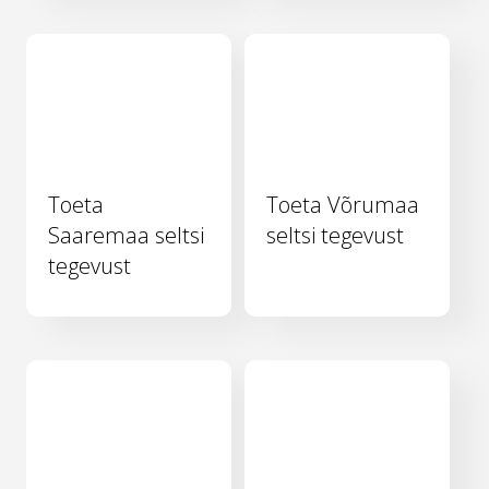
Toeta
Toeta Võrumaa
Saaremaa seltsi
seltsi tegevust
tegevust