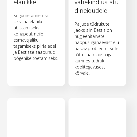
elanikke
vähekindlustatu
d neidudele
Kogume annetusi
Ukraina elanike
Paljude tüdrukute
abistamiseks
jaoks siin Eestis on
kohapeal, neile
hügieenitarvete
esmavajaliku
nappus igapäevast elu
tagamiseks piirialadel
halvav probleem. Selle
ja Eestisse saabunud
tõttu jääb lausa iga
põgenike toetamiseks.
kümnes tüdruk
koolitegevusest
kõrvale.