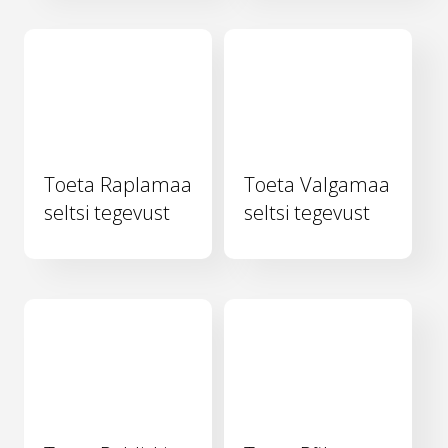
Toeta Raplamaa
Toeta Valgamaa
seltsi tegevust
seltsi tegevust