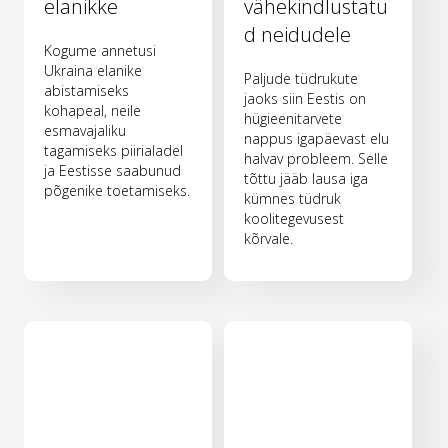
elanikke
vähekindlustatu
d neidudele
Kogume annetusi
Ukraina elanike
Paljude tüdrukute
abistamiseks
jaoks siin Eestis on
kohapeal, neile
hügieenitarvete
esmavajaliku
nappus igapäevast elu
tagamiseks piirialadel
halvav probleem. Selle
ja Eestisse saabunud
tõttu jääb lausa iga
põgenike toetamiseks.
kümnes tüdruk
koolitegevusest
kõrvale.