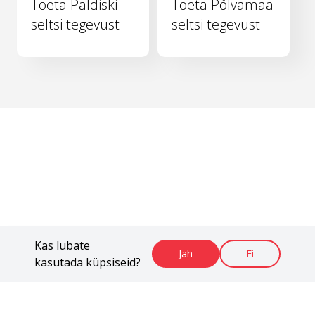
Toeta Paldiski
Toeta Põlvamaa
seltsi tegevust
seltsi tegevust
Kas lubate
Jah
Ei
kasutada küpsiseid?