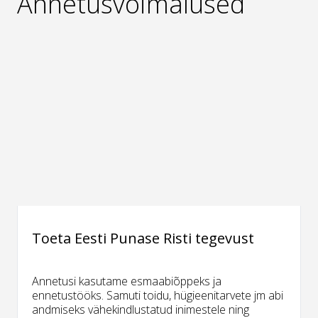
Annetusvõimalused
Toeta Eesti Punase Risti tegevust
Annetusi kasutame esmaabiõppeks ja
ennetustööks. Samuti toidu, hügieenitarvete jm abi
andmiseks vähekindlustatud inimestele ning