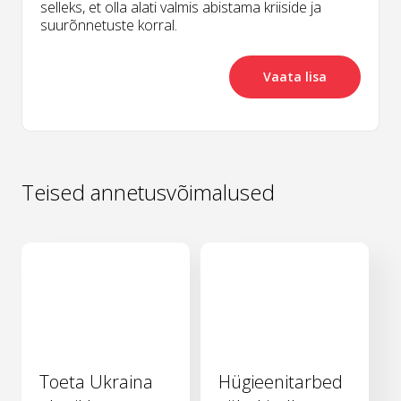
selleks, et olla alati valmis abistama kriiside ja
suurõnnetuste korral.
Vaata lisa
Teised annetusvõimalused
Toeta Ukraina
Hügieenitarbed