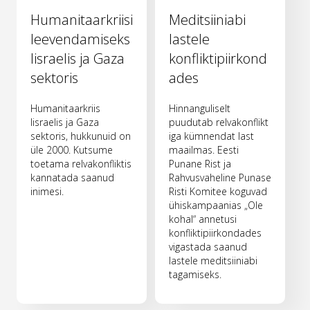
Humanitaarkriisi
Meditsiiniabi
leevendamiseks
lastele
Iisraelis ja Gaza
konfliktipiirkond
sektoris
ades
Humanitaarkriis
Hinnanguliselt
Iisraelis ja Gaza
puudutab relvakonflikt
sektoris, hukkunuid on
iga kümnendat last
üle 2000. Kutsume
maailmas. Eesti
toetama relvakonfliktis
Punane Rist ja
kannatada saanud
Rahvusvaheline Punase
inimesi.
Risti Komitee koguvad
ühiskampaanias „Ole
kohal“ annetusi
konfliktipiirkondades
vigastada saanud
lastele meditsiiniabi
tagamiseks.