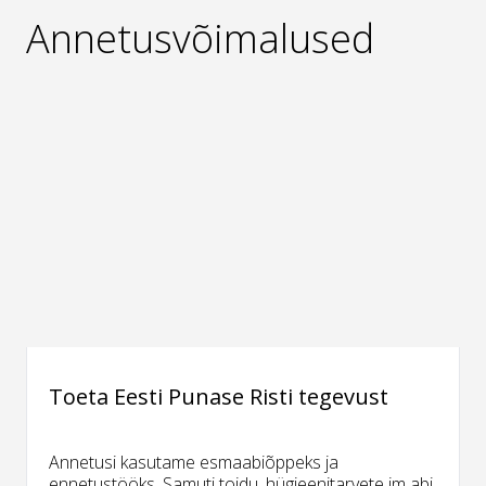
Annetusvõimalused
Toeta Eesti Punase Risti tegevust
Annetusi kasutame esmaabiõppeks ja
ennetustööks. Samuti toidu, hügieenitarvete jm abi