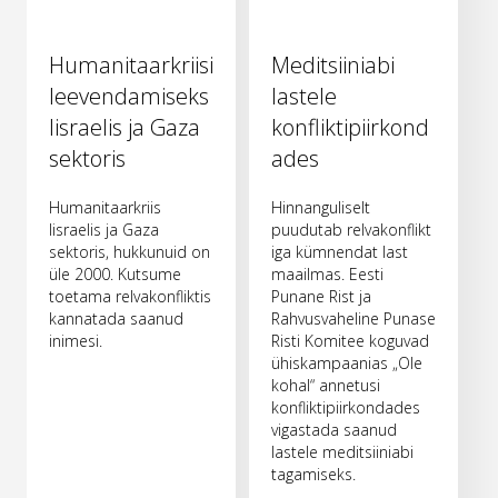
Humanitaarkriisi
Meditsiiniabi
leevendamiseks
lastele
Iisraelis ja Gaza
konfliktipiirkond
sektoris
ades
Humanitaarkriis
Hinnanguliselt
Iisraelis ja Gaza
puudutab relvakonflikt
sektoris, hukkunuid on
iga kümnendat last
üle 2000. Kutsume
maailmas. Eesti
toetama relvakonfliktis
Punane Rist ja
kannatada saanud
Rahvusvaheline Punase
inimesi.
Risti Komitee koguvad
ühiskampaanias „Ole
kohal“ annetusi
konfliktipiirkondades
vigastada saanud
lastele meditsiiniabi
tagamiseks.