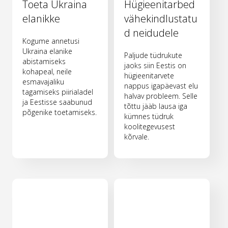
Toeta Ukraina
Hügieenitarbed
elanikke
vähekindlustatu
d neidudele
Kogume annetusi
Ukraina elanike
Paljude tüdrukute
abistamiseks
jaoks siin Eestis on
kohapeal, neile
hügieenitarvete
esmavajaliku
nappus igapäevast elu
tagamiseks piirialadel
halvav probleem. Selle
ja Eestisse saabunud
tõttu jääb lausa iga
põgenike toetamiseks.
kümnes tüdruk
koolitegevusest
kõrvale.