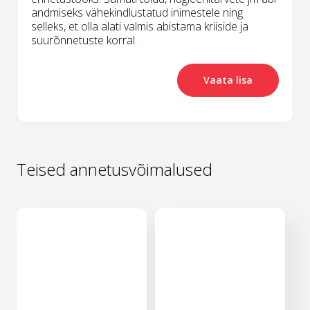
andmiseks vähekindlustatud inimestele ning
selleks, et olla alati valmis abistama kriiside ja
suurõnnetuste korral.
Vaata lisa
Teised annetusvõimalused