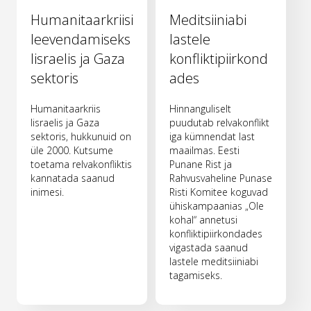
Humanitaarkriisi
Meditsiiniabi
leevendamiseks
lastele
Iisraelis ja Gaza
konfliktipiirkond
sektoris
ades
Humanitaarkriis
Hinnanguliselt
Iisraelis ja Gaza
puudutab relvakonflikt
sektoris, hukkunuid on
iga kümnendat last
üle 2000. Kutsume
maailmas. Eesti
toetama relvakonfliktis
Punane Rist ja
kannatada saanud
Rahvusvaheline Punase
inimesi.
Risti Komitee koguvad
ühiskampaanias „Ole
kohal“ annetusi
konfliktipiirkondades
vigastada saanud
lastele meditsiiniabi
tagamiseks.