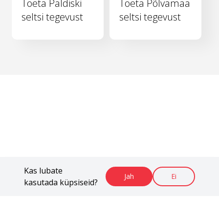
Toeta Paldiski
Toeta Põlvamaa
seltsi tegevust
seltsi tegevust
Kas lubate
Jah
Ei
kasutada küpsiseid?