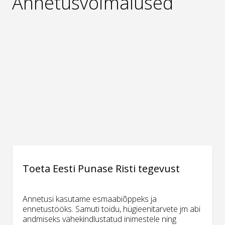
Annetusvõimalused
Toeta Eesti Punase Risti tegevust
Annetusi kasutame esmaabiõppeks ja
ennetustööks. Samuti toidu, hügieenitarvete jm abi
andmiseks vähekindlustatud inimestele ning