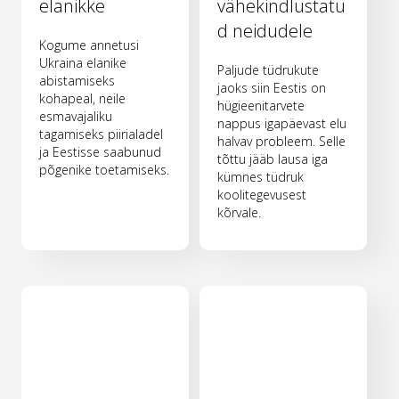
elanikke
vähekindlustatu
d neidudele
Kogume annetusi
Ukraina elanike
Paljude tüdrukute
abistamiseks
jaoks siin Eestis on
kohapeal, neile
hügieenitarvete
esmavajaliku
nappus igapäevast elu
tagamiseks piirialadel
halvav probleem. Selle
ja Eestisse saabunud
tõttu jääb lausa iga
põgenike toetamiseks.
kümnes tüdruk
koolitegevusest
kõrvale.