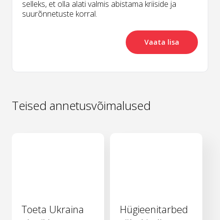
selleks, et olla alati valmis abistama kriiside ja
suurõnnetuste korral.
Vaata lisa
Teised annetusvõimalused
Toeta Ukraina
Hügieenitarbed