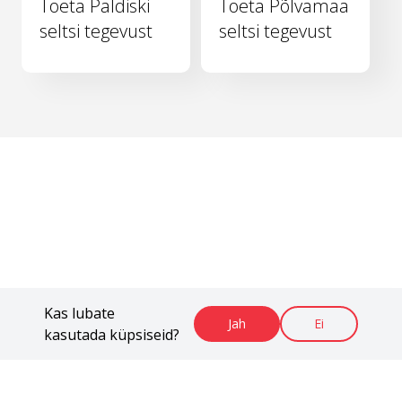
Toeta Paldiski
Toeta Põlvamaa
seltsi tegevust
seltsi tegevust
Kas lubate
Jah
Ei
kasutada küpsiseid?