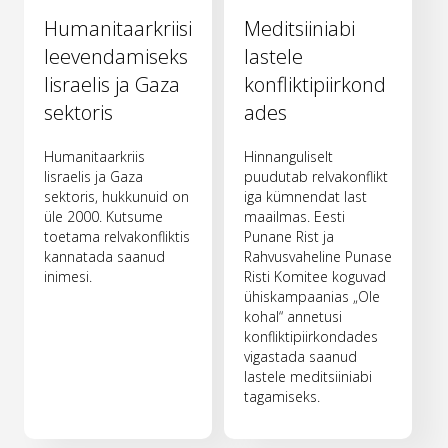
Humanitaarkriisi
Meditsiiniabi
leevendamiseks
lastele
Iisraelis ja Gaza
konfliktipiirkond
sektoris
ades
Humanitaarkriis
Hinnanguliselt
Iisraelis ja Gaza
puudutab relvakonflikt
sektoris, hukkunuid on
iga kümnendat last
üle 2000. Kutsume
maailmas. Eesti
toetama relvakonfliktis
Punane Rist ja
kannatada saanud
Rahvusvaheline Punase
inimesi.
Risti Komitee koguvad
ühiskampaanias „Ole
kohal“ annetusi
konfliktipiirkondades
vigastada saanud
lastele meditsiiniabi
tagamiseks.