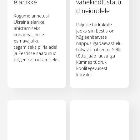
elanikke
vähekindlustatu
d neidudele
Kogume annetusi
Ukraina elanike
Paljude tüdrukute
abistamiseks
jaoks siin Eestis on
kohapeal, neile
hügieenitarvete
esmavajaliku
nappus igapäevast elu
tagamiseks piirialadel
halvav probleem. Selle
ja Eestisse saabunud
tõttu jääb lausa iga
põgenike toetamiseks.
kümnes tüdruk
koolitegevusest
kõrvale.