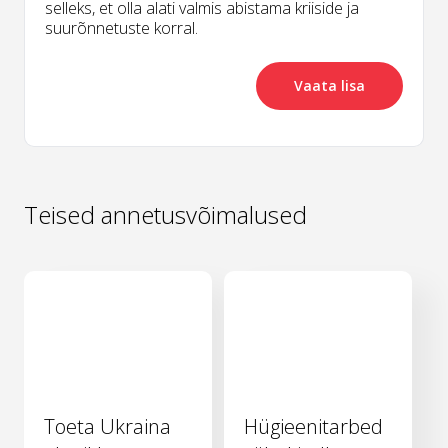
selleks, et olla alati valmis abistama kriiside ja
suurõnnetuste korral.
Vaata lisa
Teised annetusvõimalused
Toeta Ukraina
Hügieenitarbed