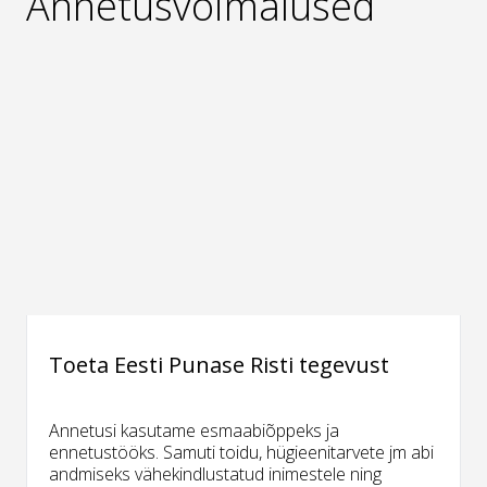
Annetusvõimalused
Toeta Eesti Punase Risti tegevust
Annetusi kasutame esmaabiõppeks ja
ennetustööks. Samuti toidu, hügieenitarvete jm abi
andmiseks vähekindlustatud inimestele ning