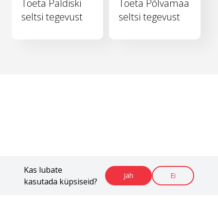
Toeta Paldiski
Toeta Põlvamaa
seltsi tegevust
seltsi tegevust
Kas lubate
Jah
Ei
kasutada küpsiseid?