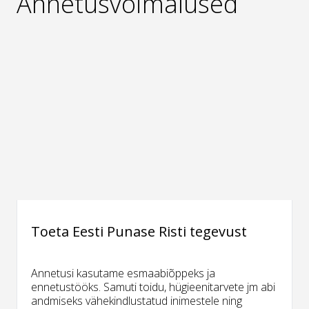
Annetusvõimalused
Toeta Eesti Punase Risti tegevust
Annetusi kasutame esmaabiõppeks ja
ennetustööks. Samuti toidu, hügieenitarvete jm abi
andmiseks vähekindlustatud inimestele ning