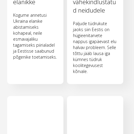
elanikke
vähekindlustatu
d neidudele
Kogume annetusi
Ukraina elanike
Paljude tüdrukute
abistamiseks
jaoks siin Eestis on
kohapeal, neile
hügieenitarvete
esmavajaliku
nappus igapäevast elu
tagamiseks piirialadel
halvav probleem. Selle
ja Eestisse saabunud
tõttu jääb lausa iga
põgenike toetamiseks.
kümnes tüdruk
koolitegevusest
kõrvale.