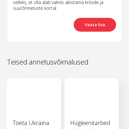
selleks, et olla alati valmis abistama kriiside ja
suurõnnetuste korral.
Vaata lisa
Teised annetusvõimalused
Toeta Ukraina
Hügieenitarbed