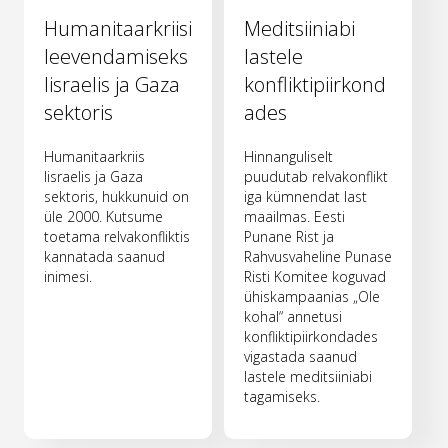
Humanitaarkriisi
Meditsiiniabi
leevendamiseks
lastele
Iisraelis ja Gaza
konfliktipiirkond
sektoris
ades
Humanitaarkriis
Hinnanguliselt
Iisraelis ja Gaza
puudutab relvakonflikt
sektoris, hukkunuid on
iga kümnendat last
üle 2000. Kutsume
maailmas. Eesti
toetama relvakonfliktis
Punane Rist ja
kannatada saanud
Rahvusvaheline Punase
inimesi.
Risti Komitee koguvad
ühiskampaanias „Ole
kohal“ annetusi
konfliktipiirkondades
vigastada saanud
lastele meditsiiniabi
tagamiseks.