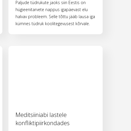
Paljude tüdrukute jaoks siin Eestis on
hügieenitarvete nappus igapäevast elu
halvav probleem. Selle tõttu jääb lausa iga
kümnes tüdruk koolitegevusest kõrvale.
Meditsiiniabi lastele
konfliktipiirkondades