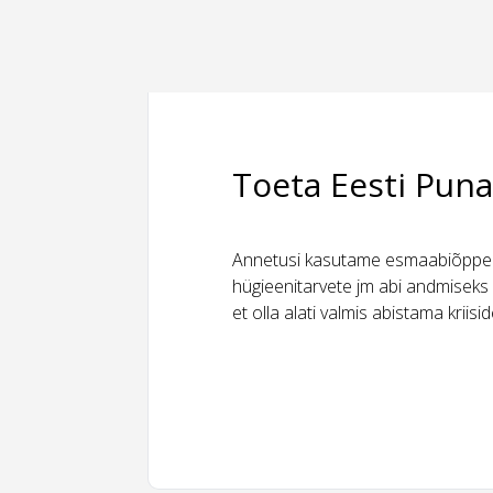
Toeta Eesti Puna
Annetusi kasutame esmaabiõppeks
hügieenitarvete jm abi andmiseks 
et olla alati valmis abistama kriis