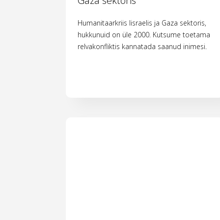
Gaza sektoris
Humanitaarkriis Iisraelis ja Gaza sektoris,
hukkunuid on üle 2000. Kutsume toetama
relvakonfliktis kannatada saanud inimesi.