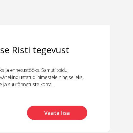
se Risti tegevust
 ja ennetustööks. Samuti toidu,
vähekindlustatud inimestele ning selleks,
ide ja suurõnnetuste korral.
Vaata lisa