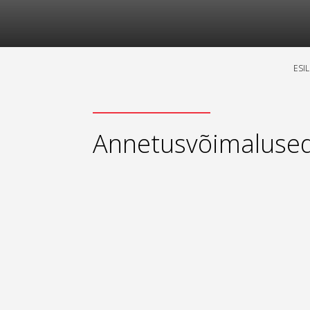
ESI
Annetusvõimaluse