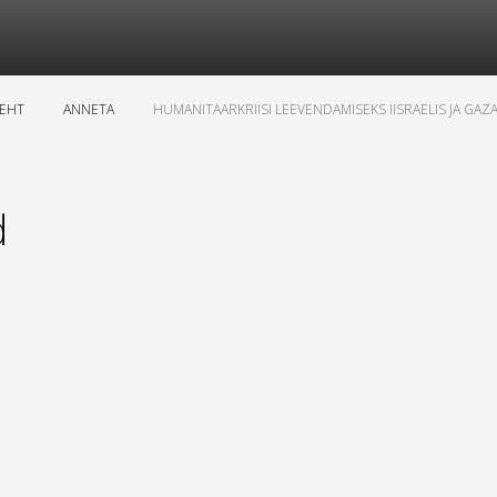
LEHT
ANNETA
HUMANITAARKRIISI LEEVENDAMISEKS IISRAELIS JA GAZ
d