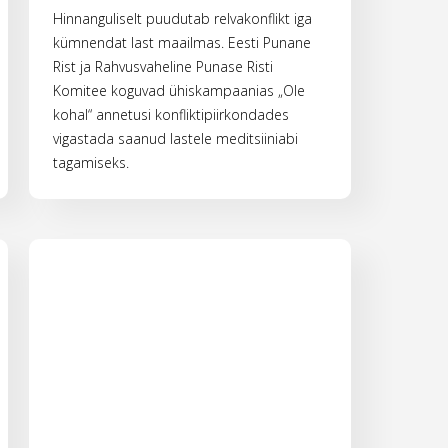
Hinnanguliselt puudutab relvakonflikt iga
kümnendat last maailmas. Eesti Punane
Rist ja Rahvusvaheline Punase Risti
Komitee koguvad ühiskampaanias „Ole
kohal“ annetusi konfliktipiirkondades
vigastada saanud lastele meditsiiniabi
tagamiseks.