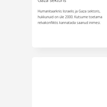
Gaza sektoris
Humanitaarkriis Iisraelis ja Gaza sektoris,
hukkunuid on üle 2000. Kutsume toetama
relvakonfliktis kannatada saanud inimesi.