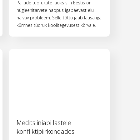
Paljude tüdrukute jaoks siin Eestis on
hügieenitarvete nappus igapäevast elu
halvav probleem. Selle tõttu jääb lausa iga
kümnes tüdruk koolitegevusest kõrvale.
Meditsiiniabi lastele
konfliktipiirkondades