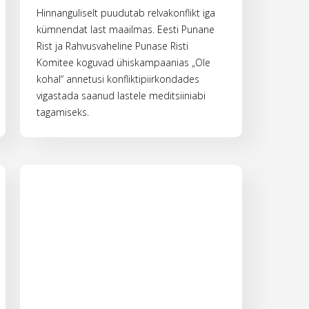
Hinnanguliselt puudutab relvakonflikt iga
kümnendat last maailmas. Eesti Punane
Rist ja Rahvusvaheline Punase Risti
Komitee koguvad ühiskampaanias „Ole
kohal“ annetusi konfliktipiirkondades
vigastada saanud lastele meditsiiniabi
tagamiseks.