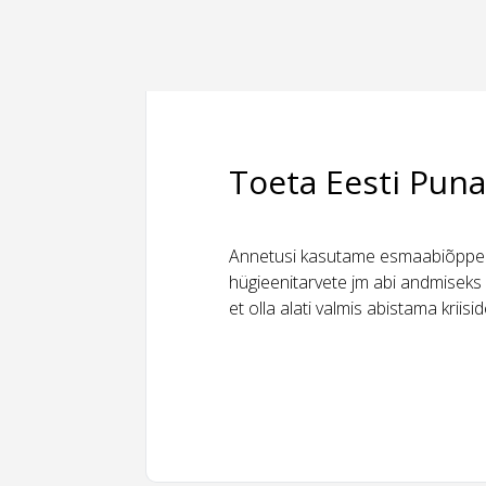
Toeta Eesti Puna
Annetusi kasutame esmaabiõppeks
hügieenitarvete jm abi andmiseks 
et olla alati valmis abistama kriis