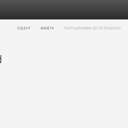
ESILEHT
ANNETA
TOETA JARVAMAA SELTSI TEGEVUST
d