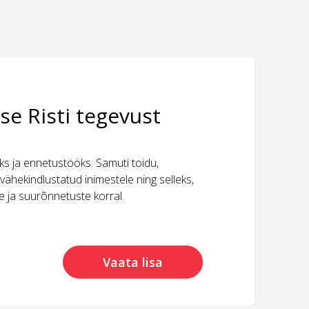
se Risti tegevust
 ja ennetustööks. Samuti toidu,
vähekindlustatud inimestele ning selleks,
ide ja suurõnnetuste korral.
Vaata lisa