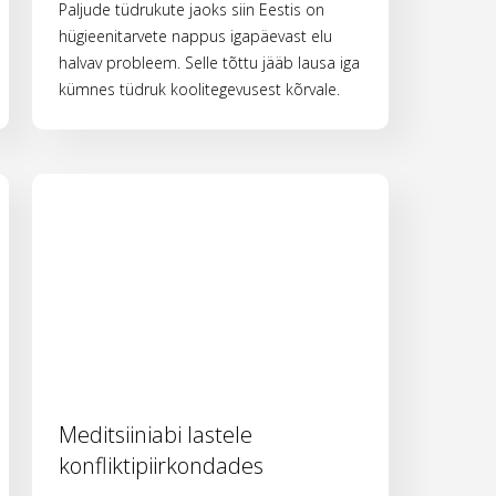
Paljude tüdrukute jaoks siin Eestis on
hügieenitarvete nappus igapäevast elu
halvav probleem. Selle tõttu jääb lausa iga
kümnes tüdruk koolitegevusest kõrvale.
Meditsiiniabi lastele
konfliktipiirkondades