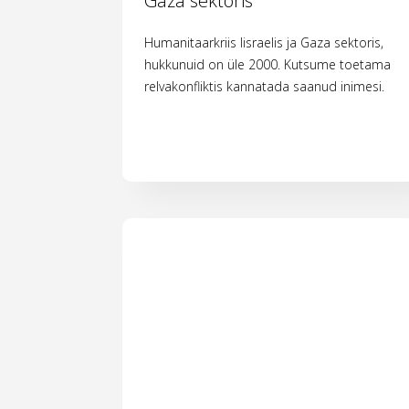
Gaza sektoris
Humanitaarkriis Iisraelis ja Gaza sektoris,
hukkunuid on üle 2000. Kutsume toetama
relvakonfliktis kannatada saanud inimesi.