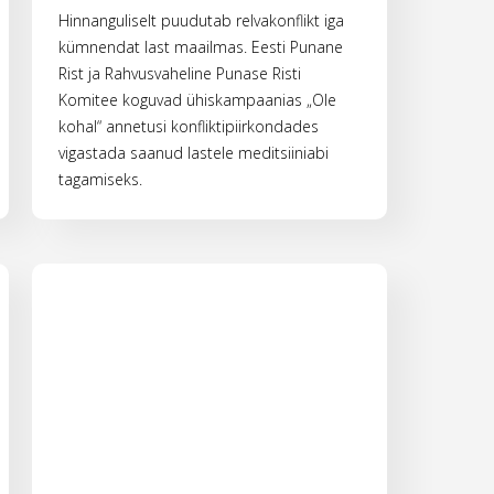
Hinnanguliselt puudutab relvakonflikt iga
kümnendat last maailmas. Eesti Punane
Rist ja Rahvusvaheline Punase Risti
Komitee koguvad ühiskampaanias „Ole
kohal“ annetusi konfliktipiirkondades
vigastada saanud lastele meditsiiniabi
tagamiseks.