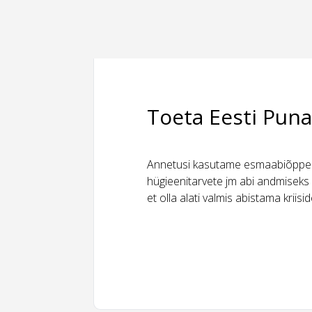
Toeta Eesti Puna
Annetusi kasutame esmaabiõppeks
hügieenitarvete jm abi andmiseks 
et olla alati valmis abistama kriis