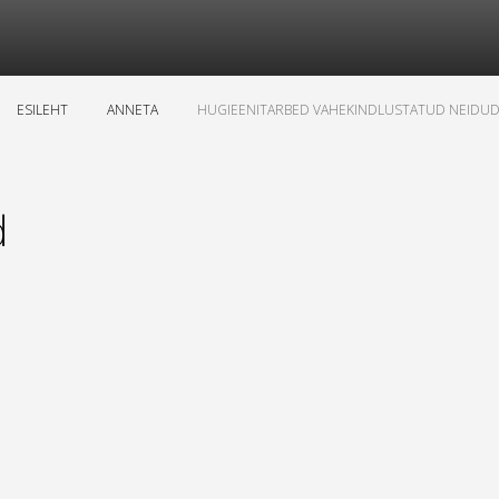
ESILEHT
ANNETA
HUGIEENITARBED VAHEKINDLUSTATUD NEIDUD
d