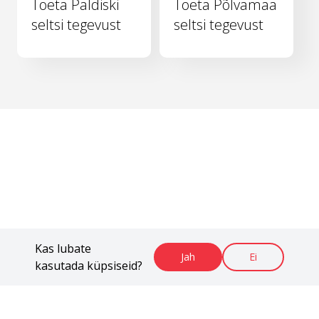
Toeta Paldiski
Toeta Põlvamaa
seltsi tegevust
seltsi tegevust
Kas lubate
Jah
Ei
kasutada küpsiseid?