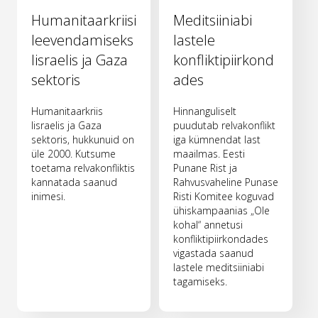
Humanitaarkriisi
Meditsiiniabi
leevendamiseks
lastele
Iisraelis ja Gaza
konfliktipiirkond
sektoris
ades
Humanitaarkriis
Hinnanguliselt
Iisraelis ja Gaza
puudutab relvakonflikt
sektoris, hukkunuid on
iga kümnendat last
üle 2000. Kutsume
maailmas. Eesti
toetama relvakonfliktis
Punane Rist ja
kannatada saanud
Rahvusvaheline Punase
inimesi.
Risti Komitee koguvad
ühiskampaanias „Ole
kohal“ annetusi
konfliktipiirkondades
vigastada saanud
lastele meditsiiniabi
tagamiseks.