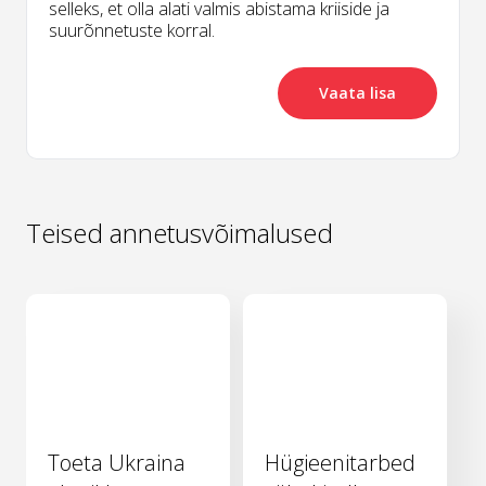
selleks, et olla alati valmis abistama kriiside ja
suurõnnetuste korral.
Vaata lisa
Teised annetusvõimalused
Toeta Ukraina
Hügieenitarbed