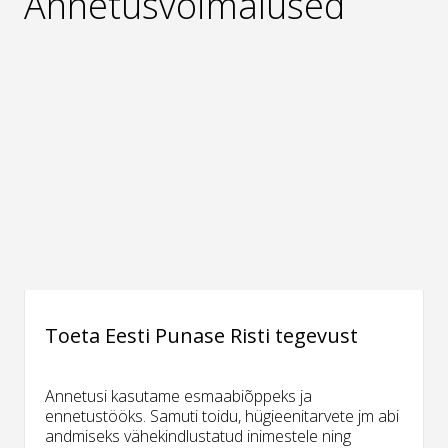
Annetusvõimalused
Toeta Eesti Punase Risti tegevust
Annetusi kasutame esmaabiõppeks ja
ennetustööks. Samuti toidu, hügieenitarvete jm abi
andmiseks vähekindlustatud inimestele ning