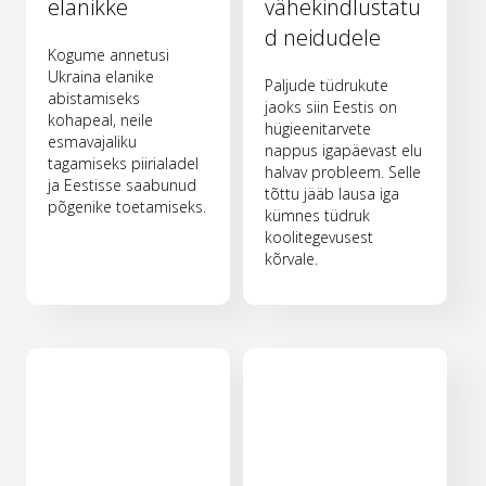
elanikke
vähekindlustatu
d neidudele
Kogume annetusi
Ukraina elanike
Paljude tüdrukute
abistamiseks
jaoks siin Eestis on
kohapeal, neile
hügieenitarvete
esmavajaliku
nappus igapäevast elu
tagamiseks piirialadel
halvav probleem. Selle
ja Eestisse saabunud
tõttu jääb lausa iga
põgenike toetamiseks.
kümnes tüdruk
koolitegevusest
kõrvale.