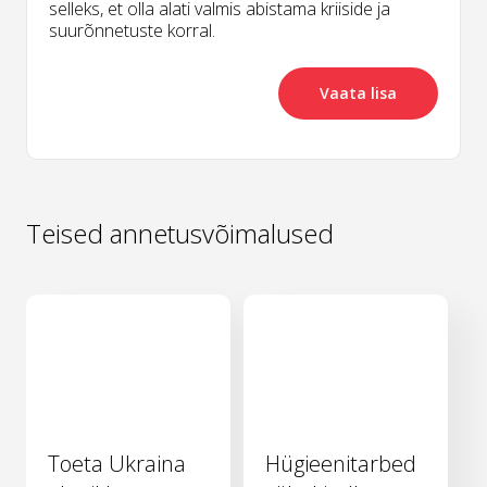
selleks, et olla alati valmis abistama kriiside ja
suurõnnetuste korral.
Vaata lisa
Teised annetusvõimalused
Toeta Ukraina
Hügieenitarbed