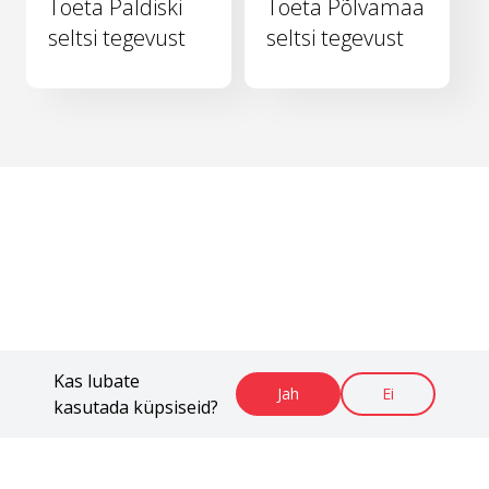
Toeta Paldiski
Toeta Põlvamaa
seltsi tegevust
seltsi tegevust
Kas lubate
Jah
Ei
kasutada küpsiseid?