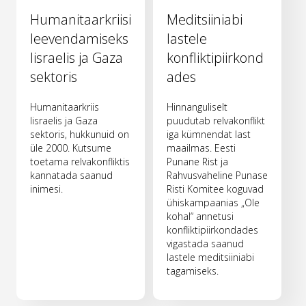
Humanitaarkriisi
Meditsiiniabi
leevendamiseks
lastele
Iisraelis ja Gaza
konfliktipiirkond
sektoris
ades
Humanitaarkriis
Hinnanguliselt
Iisraelis ja Gaza
puudutab relvakonflikt
sektoris, hukkunuid on
iga kümnendat last
üle 2000. Kutsume
maailmas. Eesti
toetama relvakonfliktis
Punane Rist ja
kannatada saanud
Rahvusvaheline Punase
inimesi.
Risti Komitee koguvad
ühiskampaanias „Ole
kohal“ annetusi
konfliktipiirkondades
vigastada saanud
lastele meditsiiniabi
tagamiseks.