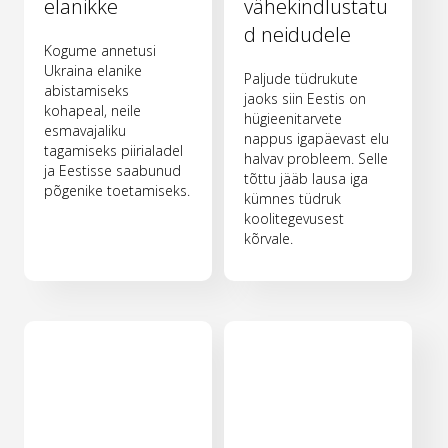
elanikke
vähekindlustatu
d neidudele
Kogume annetusi
Ukraina elanike
Paljude tüdrukute
abistamiseks
jaoks siin Eestis on
kohapeal, neile
hügieenitarvete
esmavajaliku
nappus igapäevast elu
tagamiseks piirialadel
halvav probleem. Selle
ja Eestisse saabunud
tõttu jääb lausa iga
põgenike toetamiseks.
kümnes tüdruk
koolitegevusest
kõrvale.