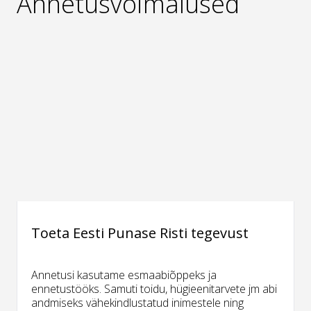
Annetusvõimalused
Toeta Eesti Punase Risti tegevust
Annetusi kasutame esmaabiõppeks ja
ennetustööks. Samuti toidu, hügieenitarvete jm abi
andmiseks vähekindlustatud inimestele ning