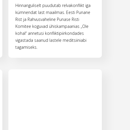
Hinnanguliselt puudutab relvakonflikt iga
kümnendat last maailmas. Eesti Punane
Rist ja Rahvusvaheline Punase Risti
Komitee koguvad ühiskampaanias „Ole
kohal“ annetusi konfliktipiirkondades
vigastada saanud lastele meditsiiniabi
tagamiseks.