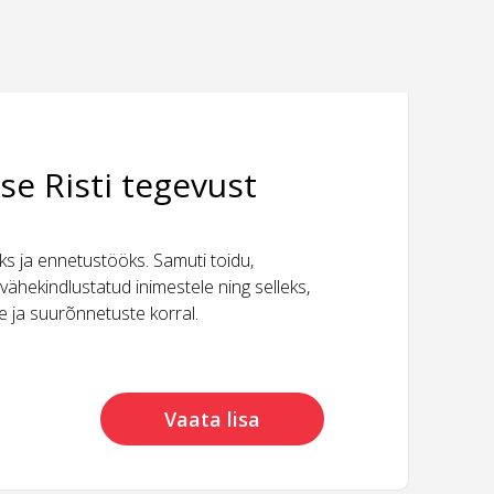
se Risti tegevust
 ja ennetustööks. Samuti toidu,
vähekindlustatud inimestele ning selleks,
ide ja suurõnnetuste korral.
Vaata lisa