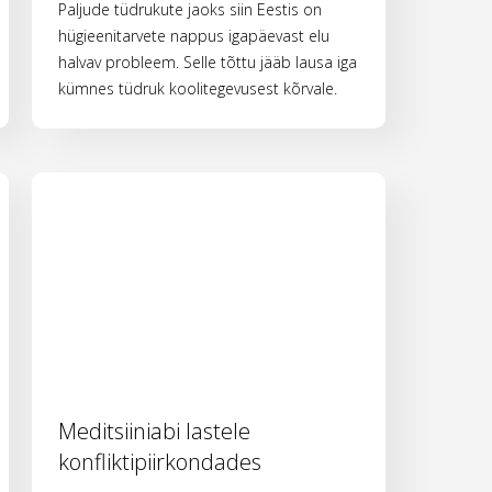
Paljude tüdrukute jaoks siin Eestis on
hügieenitarvete nappus igapäevast elu
halvav probleem. Selle tõttu jääb lausa iga
kümnes tüdruk koolitegevusest kõrvale.
Meditsiiniabi lastele
konfliktipiirkondades