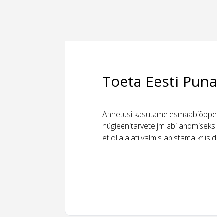
Toeta Eesti Puna
Annetusi kasutame esmaabiõppeks
hügieenitarvete jm abi andmiseks 
et olla alati valmis abistama kriis