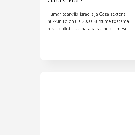
Gaza sektoris
Humanitaarkriis Iisraelis ja Gaza sektoris,
hukkunuid on üle 2000. Kutsume toetama
relvakonfliktis kannatada saanud inimesi.