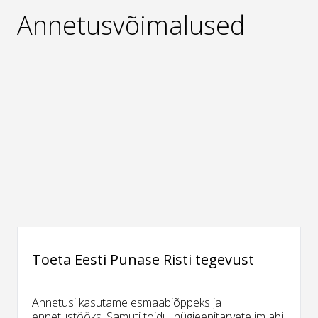
Annetusvõimalused
Toeta Eesti Punase Risti tegevust
Annetusi kasutame esmaabiõppeks ja
ennetustööks. Samuti toidu, hügieenitarvete jm abi