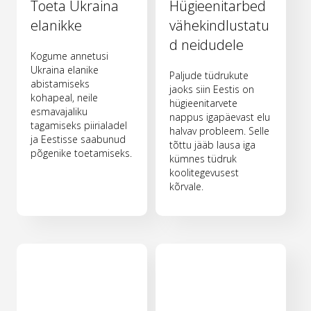
Toeta Ukraina
Hügieenitarbed
elanikke
vähekindlustatu
d neidudele
Kogume annetusi
Ukraina elanike
Paljude tüdrukute
abistamiseks
jaoks siin Eestis on
kohapeal, neile
hügieenitarvete
esmavajaliku
nappus igapäevast elu
tagamiseks piirialadel
halvav probleem. Selle
ja Eestisse saabunud
tõttu jääb lausa iga
põgenike toetamiseks.
kümnes tüdruk
koolitegevusest
kõrvale.