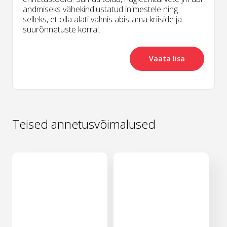
andmiseks vähekindlustatud inimestele ning
selleks, et olla alati valmis abistama kriiside ja
suurõnnetuste korral.
Vaata lisa
Teised annetusvõimalused