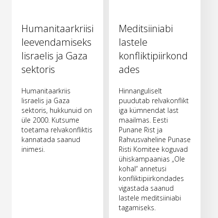
Humanitaarkriisi
Meditsiiniabi
leevendamiseks
lastele
Iisraelis ja Gaza
konfliktipiirkond
sektoris
ades
Humanitaarkriis
Hinnanguliselt
Iisraelis ja Gaza
puudutab relvakonflikt
sektoris, hukkunuid on
iga kümnendat last
üle 2000. Kutsume
maailmas. Eesti
toetama relvakonfliktis
Punane Rist ja
kannatada saanud
Rahvusvaheline Punase
inimesi.
Risti Komitee koguvad
ühiskampaanias „Ole
kohal“ annetusi
konfliktipiirkondades
vigastada saanud
lastele meditsiiniabi
tagamiseks.