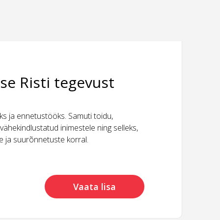
se Risti tegevust
 ja ennetustööks. Samuti toidu,
vähekindlustatud inimestele ning selleks,
ide ja suurõnnetuste korral.
Vaata lisa