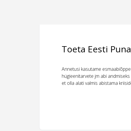
Toeta Eesti Puna
Annetusi kasutame esmaabiõppeks
hügieenitarvete jm abi andmiseks 
et olla alati valmis abistama kriis