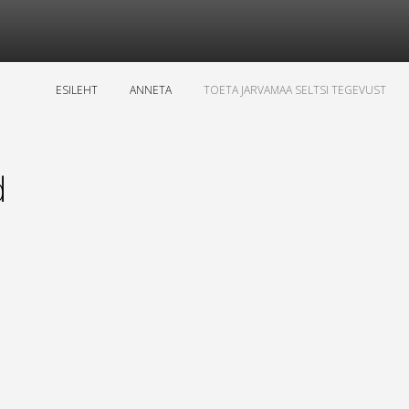
ESILEHT
ANNETA
TOETA JARVAMAA SELTSI TEGEVUST
d