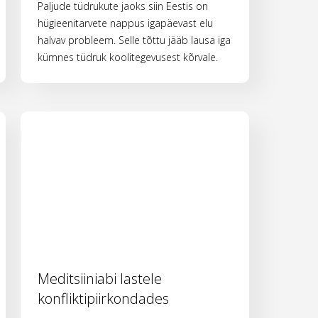
Paljude tüdrukute jaoks siin Eestis on
hügieenitarvete nappus igapäevast elu
halvav probleem. Selle tõttu jääb lausa iga
kümnes tüdruk koolitegevusest kõrvale.
Meditsiiniabi lastele
konfliktipiirkondades