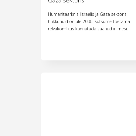
Gaza sektoris
Humanitaarkriis Iisraelis ja Gaza sektoris,
hukkunuid on üle 2000. Kutsume toetama
relvakonfliktis kannatada saanud inimesi.