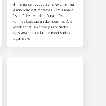
Hinnanguliselt puudutab relvakonflikt iga
kümnendat last maailmas. Eesti Punane
Rist ja Rahvusvaheline Punase Risti
Komitee koguvad ühiskampaanias „Ole
kohal“ annetusi konfliktipiirkondades
vigastada saanud lastele meditsiiniabi
tagamiseks.