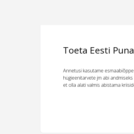
Toeta Eesti Puna
Annetusi kasutame esmaabiõppeks
hügieenitarvete jm abi andmiseks 
et olla alati valmis abistama kriis