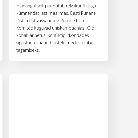
Hinnanguliselt puudutab relvakonflikt iga
kümnendat last maailmas. Eesti Punane
Rist ja Rahvusvaheline Punase Risti
Komitee koguvad ühiskampaanias „Ole
kohal“ annetusi konfliktipiirkondades
vigastada saanud lastele meditsiiniabi
tagamiseks.