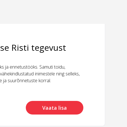
se Risti tegevust
 ja ennetustööks. Samuti toidu,
vähekindlustatud inimestele ning selleks,
ide ja suurõnnetuste korral.
Vaata lisa