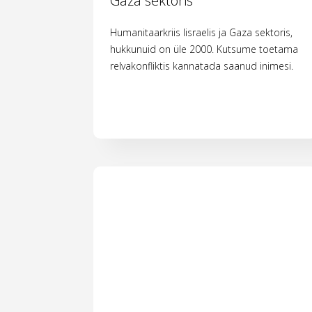
Gaza sektoris
Humanitaarkriis Iisraelis ja Gaza sektoris,
hukkunuid on üle 2000. Kutsume toetama
relvakonfliktis kannatada saanud inimesi.