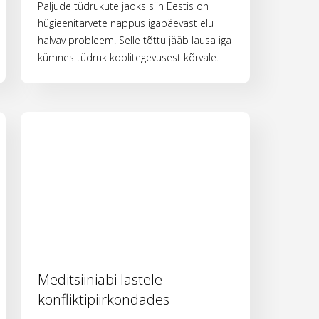
Paljude tüdrukute jaoks siin Eestis on
hügieenitarvete nappus igapäevast elu
halvav probleem. Selle tõttu jääb lausa iga
kümnes tüdruk koolitegevusest kõrvale.
Meditsiiniabi lastele
konfliktipiirkondades