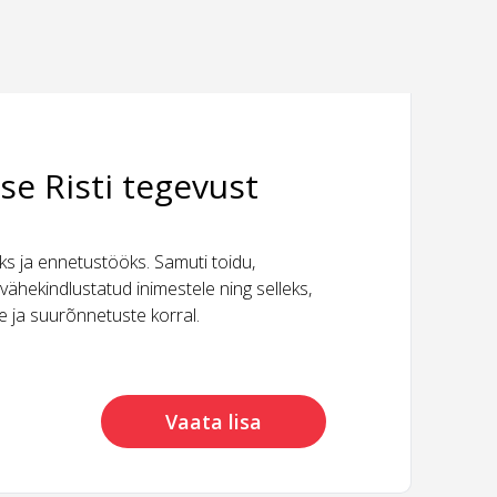
se Risti tegevust
 ja ennetustööks. Samuti toidu,
vähekindlustatud inimestele ning selleks,
ide ja suurõnnetuste korral.
Vaata lisa