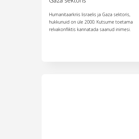
Gaza sektoris
Humanitaarkriis Iisraelis ja Gaza sektoris,
hukkunuid on üle 2000. Kutsume toetama
relvakonfliktis kannatada saanud inimesi.