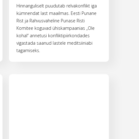
Hinnanguliselt puudutab relvakonflikt iga
kümnendat last maailmas. Eesti Punane
Rist ja Rahvusvaheline Punase Risti
Komitee koguvad ühiskampaanias „Ole
kohal“ annetusi konfliktipiirkondades
vigastada saanud lastele meditsiiniabi
tagamiseks.