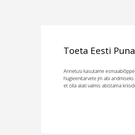
Toeta Eesti Puna
Annetusi kasutame esmaabiõppeks
hügieenitarvete jm abi andmiseks 
et olla alati valmis abistama kriis