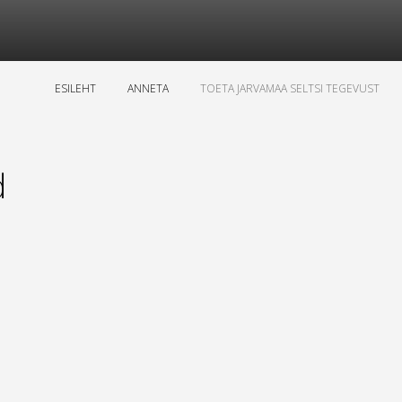
ESILEHT
ANNETA
TOETA JARVAMAA SELTSI TEGEVUST
d