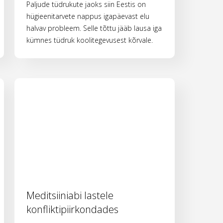
Paljude tüdrukute jaoks siin Eestis on
hügieenitarvete nappus igapäevast elu
halvav probleem. Selle tõttu jääb lausa iga
kümnes tüdruk koolitegevusest kõrvale.
Meditsiiniabi lastele
konfliktipiirkondades