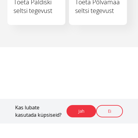
Toeta Paldiski
Toeta Põlvamaa
seltsi tegevust
seltsi tegevust
Kas lubate
Jah
Ei
kasutada küpsiseid?