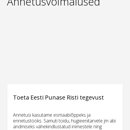
Annetusvõimalused
Toeta Eesti Punase Risti tegevust
Annetusi kasutame esmaabiõppeks ja
ennetustööks. Samuti toidu, hügieenitarvete jm abi
andmiseks vähekindlustatud inimestele ning