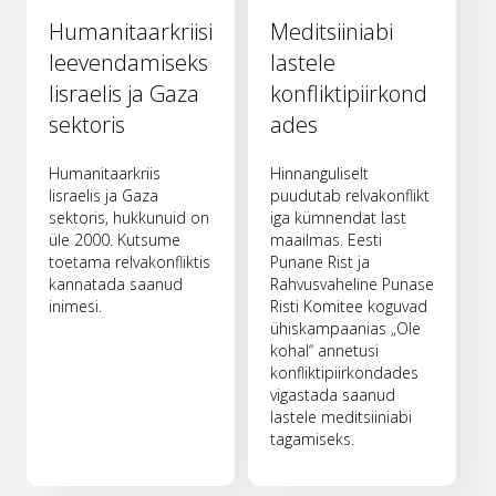
Humanitaarkriisi
Meditsiiniabi
leevendamiseks
lastele
Iisraelis ja Gaza
konfliktipiirkond
sektoris
ades
Humanitaarkriis
Hinnanguliselt
Iisraelis ja Gaza
puudutab relvakonflikt
sektoris, hukkunuid on
iga kümnendat last
üle 2000. Kutsume
maailmas. Eesti
toetama relvakonfliktis
Punane Rist ja
kannatada saanud
Rahvusvaheline Punase
inimesi.
Risti Komitee koguvad
ühiskampaanias „Ole
kohal“ annetusi
konfliktipiirkondades
vigastada saanud
lastele meditsiiniabi
tagamiseks.