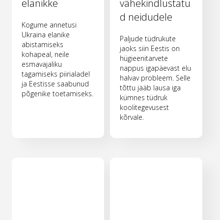
elanikke
vähekindlustatu
d neidudele
Kogume annetusi
Ukraina elanike
Paljude tüdrukute
abistamiseks
jaoks siin Eestis on
kohapeal, neile
hügieenitarvete
esmavajaliku
nappus igapäevast elu
tagamiseks piirialadel
halvav probleem. Selle
ja Eestisse saabunud
tõttu jääb lausa iga
põgenike toetamiseks.
kümnes tüdruk
koolitegevusest
kõrvale.