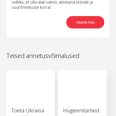
selleks, et olla alati valmis abistama kriiside ja
suurõnnetuste korral.
Vaata lisa
Teised annetusvõimalused
Toeta Ukraina
Hügieenitarbed