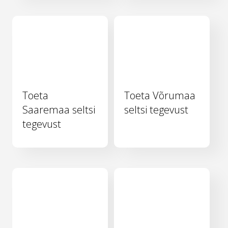
Toeta
Toeta Võrumaa
Saaremaa seltsi
seltsi tegevust
tegevust