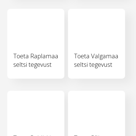
Toeta Raplamaa
Toeta Valgamaa
seltsi tegevust
seltsi tegevust