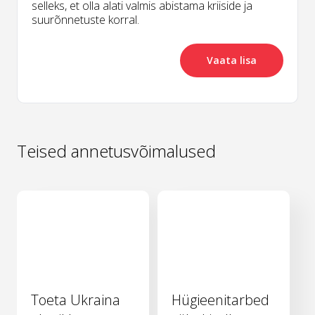
selleks, et olla alati valmis abistama kriiside ja
suurõnnetuste korral.
Vaata lisa
Teised annetusvõimalused
Toeta Ukraina
Hügieenitarbed