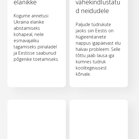
elanikke
vähekindlustatu
d neidudele
Kogume annetusi
Ukraina elanike
Paljude tüdrukute
abistamiseks
jaoks siin Eestis on
kohapeal, neile
hügieenitarvete
esmavajaliku
nappus igapäevast elu
tagamiseks piirialadel
halvav probleem. Selle
ja Eestisse saabunud
tõttu jääb lausa iga
põgenike toetamiseks.
kümnes tüdruk
koolitegevusest
kõrvale.