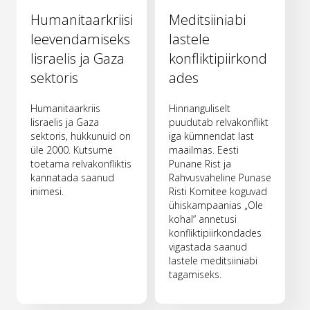
Humanitaarkriisi
Meditsiiniabi
leevendamiseks
lastele
Iisraelis ja Gaza
konfliktipiirkond
sektoris
ades
Humanitaarkriis
Hinnanguliselt
Iisraelis ja Gaza
puudutab relvakonflikt
sektoris, hukkunuid on
iga kümnendat last
üle 2000. Kutsume
maailmas. Eesti
toetama relvakonfliktis
Punane Rist ja
kannatada saanud
Rahvusvaheline Punase
inimesi.
Risti Komitee koguvad
ühiskampaanias „Ole
kohal“ annetusi
konfliktipiirkondades
vigastada saanud
lastele meditsiiniabi
tagamiseks.