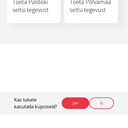
Toeta Paldiski
Toeta Põlvamaa
seltsi tegevust
seltsi tegevust
Kas lubate
Jah
Ei
kasutada küpsiseid?