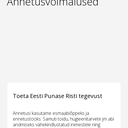
Annetusvõimalused
Toeta Eesti Punase Risti tegevust
Annetusi kasutame esmaabiõppeks ja
ennetustööks. Samuti toidu, hügieenitarvete jm abi
andmiseks vähekindlustatud inimestele ning