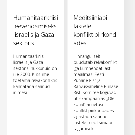
Humanitaarkriisi
Meditsiiniabi
leevendamiseks
lastele
Iisraelis ja Gaza
konfliktipiirkond
sektoris
ades
Humanitaarkriis
Hinnanguliselt
Iisraelis ja Gaza
puudutab relvakonflikt
sektoris, hukkunuid on
iga kümnendat last
üle 2000. Kutsume
maailmas. Eesti
toetama relvakonfliktis
Punane Rist ja
kannatada saanud
Rahvusvaheline Punase
inimesi.
Risti Komitee koguvad
ühiskampaanias „Ole
kohal“ annetusi
konfliktipiirkondades
vigastada saanud
lastele meditsiiniabi
tagamiseks.