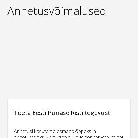
Annetusvõimalused
Toeta Eesti Punase Risti tegevust
Annetusi kasutame esmaabiõppeks ja
ennetustööks. Samuti toidu, hügieenitarvete jm abi