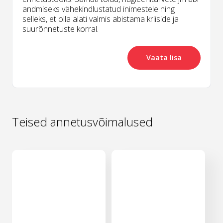
andmiseks vähekindlustatud inimestele ning
selleks, et olla alati valmis abistama kriiside ja
suurõnnetuste korral.
Vaata lisa
Teised annetusvõimalused