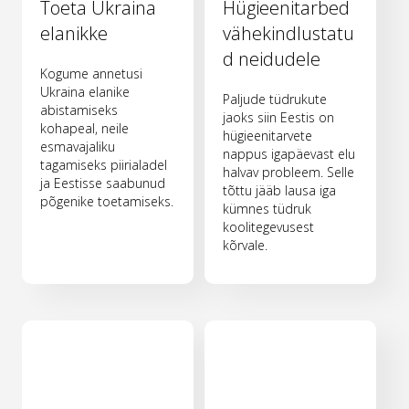
Toeta Ukraina
Hügieenitarbed
elanikke
vähekindlustatu
d neidudele
Kogume annetusi
Ukraina elanike
Paljude tüdrukute
abistamiseks
jaoks siin Eestis on
kohapeal, neile
hügieenitarvete
esmavajaliku
nappus igapäevast elu
tagamiseks piirialadel
halvav probleem. Selle
ja Eestisse saabunud
tõttu jääb lausa iga
põgenike toetamiseks.
kümnes tüdruk
koolitegevusest
kõrvale.