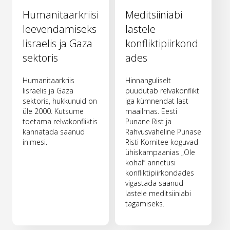
Humanitaarkriisi
Meditsiiniabi
leevendamiseks
lastele
Iisraelis ja Gaza
konfliktipiirkond
sektoris
ades
Humanitaarkriis
Hinnanguliselt
Iisraelis ja Gaza
puudutab relvakonflikt
sektoris, hukkunuid on
iga kümnendat last
üle 2000. Kutsume
maailmas. Eesti
toetama relvakonfliktis
Punane Rist ja
kannatada saanud
Rahvusvaheline Punase
inimesi.
Risti Komitee koguvad
ühiskampaanias „Ole
kohal“ annetusi
konfliktipiirkondades
vigastada saanud
lastele meditsiiniabi
tagamiseks.