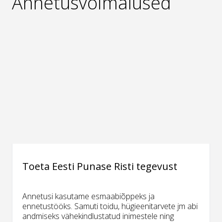
Annetusvõimalused
Toeta Eesti Punase Risti tegevust
Annetusi kasutame esmaabiõppeks ja
ennetustööks. Samuti toidu, hügieenitarvete jm abi
andmiseks vähekindlustatud inimestele ning