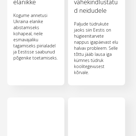
elanikke
vähekindlustatu
d neidudele
Kogume annetusi
Ukraina elanike
Paljude tüdrukute
abistamiseks
jaoks siin Eestis on
kohapeal, neile
hügieenitarvete
esmavajaliku
nappus igapäevast elu
tagamiseks piirialadel
halvav probleem. Selle
ja Eestisse saabunud
tõttu jääb lausa iga
põgenike toetamiseks.
kümnes tüdruk
koolitegevusest
kõrvale.