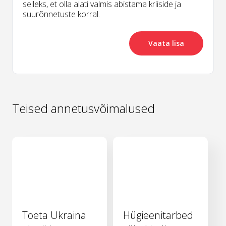
selleks, et olla alati valmis abistama kriiside ja
suurõnnetuste korral.
Vaata lisa
Teised annetusvõimalused
Toeta Ukraina
Hügieenitarbed