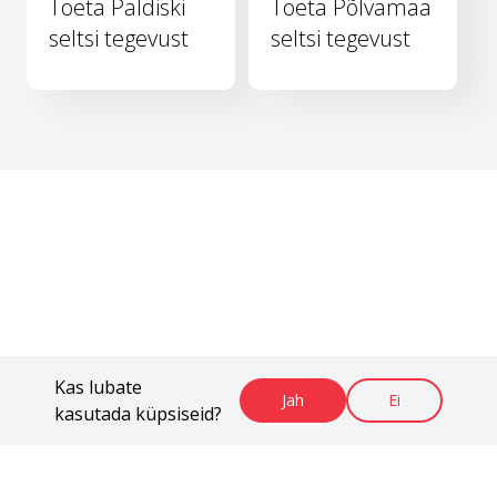
Toeta Paldiski
Toeta Põlvamaa
seltsi tegevust
seltsi tegevust
Kas lubate
Jah
Ei
kasutada küpsiseid?