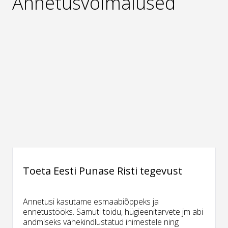
Annetusvõimalused
Toeta Eesti Punase Risti tegevust
Annetusi kasutame esmaabiõppeks ja
ennetustööks. Samuti toidu, hügieenitarvete jm abi
andmiseks vähekindlustatud inimestele ning