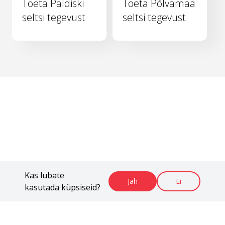
Toeta Paldiski
Toeta Põlvamaa
seltsi tegevust
seltsi tegevust
Kas lubate
Jah
Ei
kasutada küpsiseid?