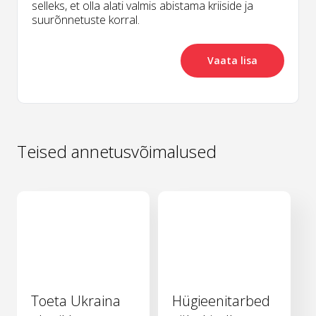
selleks, et olla alati valmis abistama kriiside ja
suurõnnetuste korral.
Vaata lisa
Teised annetusvõimalused
Toeta Ukraina
Hügieenitarbed