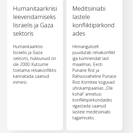
Humanitaarkriisi
Meditsiiniabi
leevendamiseks
lastele
Iisraelis ja Gaza
konfliktipiirkond
sektoris
ades
Humanitaarkriis
Hinnanguliselt
Iisraelis ja Gaza
puudutab relvakonflikt
sektoris, hukkunuid on
iga kümnendat last
üle 2000. Kutsume
maailmas. Eesti
toetama relvakonfliktis
Punane Rist ja
kannatada saanud
Rahvusvaheline Punase
inimesi.
Risti Komitee koguvad
ühiskampaanias „Ole
kohal“ annetusi
konfliktipiirkondades
vigastada saanud
lastele meditsiiniabi
tagamiseks.