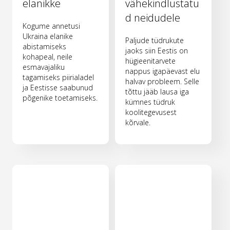
elanikke
vähekindlustatu
d neidudele
Kogume annetusi
Ukraina elanike
Paljude tüdrukute
abistamiseks
jaoks siin Eestis on
kohapeal, neile
hügieenitarvete
esmavajaliku
nappus igapäevast elu
tagamiseks piirialadel
halvav probleem. Selle
ja Eestisse saabunud
tõttu jääb lausa iga
põgenike toetamiseks.
kümnes tüdruk
koolitegevusest
kõrvale.