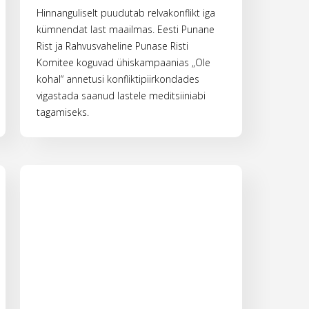
Hinnanguliselt puudutab relvakonflikt iga
kümnendat last maailmas. Eesti Punane
Rist ja Rahvusvaheline Punase Risti
Komitee koguvad ühiskampaanias „Ole
kohal“ annetusi konfliktipiirkondades
vigastada saanud lastele meditsiiniabi
tagamiseks.