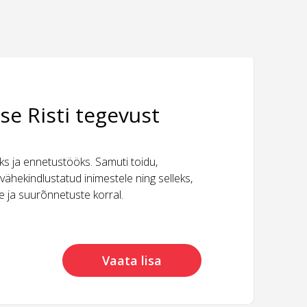
se Risti tegevust
 ja ennetustööks. Samuti toidu,
vähekindlustatud inimestele ning selleks,
ide ja suurõnnetuste korral.
Vaata lisa