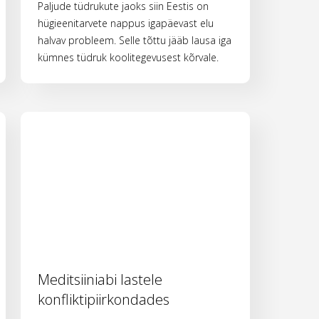
Paljude tüdrukute jaoks siin Eestis on
hügieenitarvete nappus igapäevast elu
halvav probleem. Selle tõttu jääb lausa iga
kümnes tüdruk koolitegevusest kõrvale.
Meditsiiniabi lastele
konfliktipiirkondades