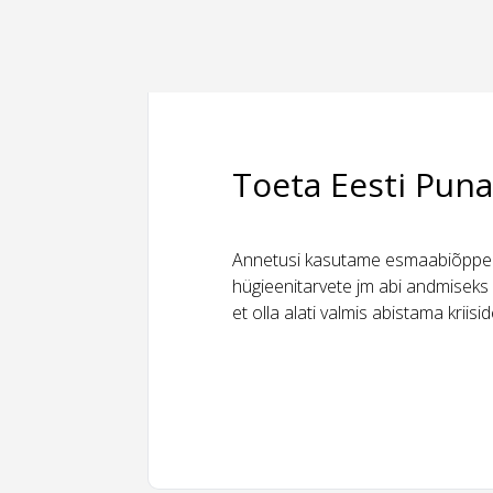
Toeta Eesti Puna
Annetusi kasutame esmaabiõppeks
hügieenitarvete jm abi andmiseks 
et olla alati valmis abistama kriis