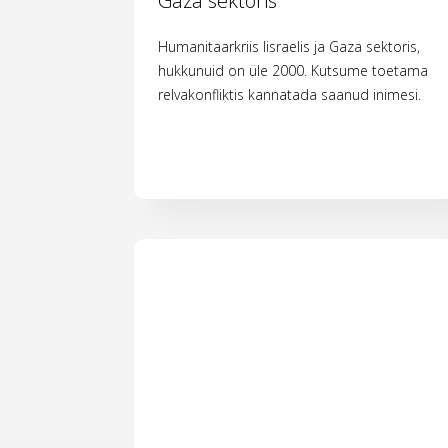
Gaza sektoris
Humanitaarkriis Iisraelis ja Gaza sektoris,
hukkunuid on üle 2000. Kutsume toetama
relvakonfliktis kannatada saanud inimesi.