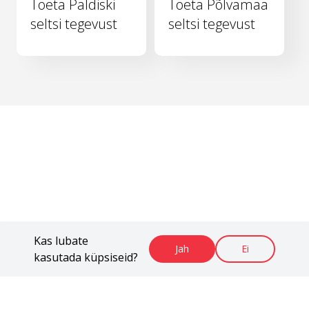
Toeta Paldiski
Toeta Põlvamaa
seltsi tegevust
seltsi tegevust
Kas lubate
Jah
Ei
kasutada küpsiseid?