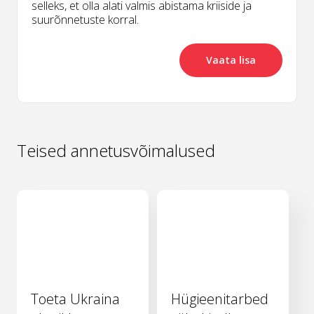
selleks, et olla alati valmis abistama kriiside ja
suurõnnetuste korral.
Vaata lisa
Teised annetusvõimalused
Toeta Ukraina
Hügieenitarbed