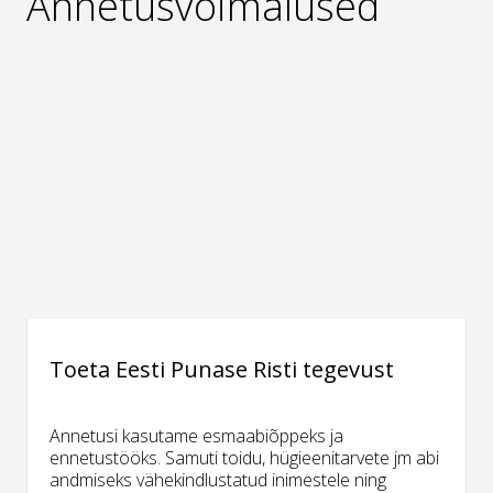
Annetusvõimalused
Toeta Eesti Punase Risti tegevust
Annetusi kasutame esmaabiõppeks ja
ennetustööks. Samuti toidu, hügieenitarvete jm abi
andmiseks vähekindlustatud inimestele ning