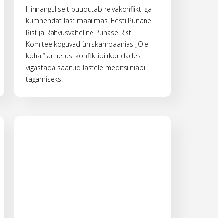
Hinnanguliselt puudutab relvakonflikt iga
kümnendat last maailmas. Eesti Punane
Rist ja Rahvusvaheline Punase Risti
Komitee koguvad ühiskampaanias „Ole
kohal“ annetusi konfliktipiirkondades
vigastada saanud lastele meditsiiniabi
tagamiseks.