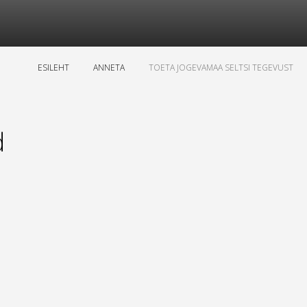
ESILEHT
ANNETA
TOETA JOGEVAMAA SELTSI TEGEVUST
d