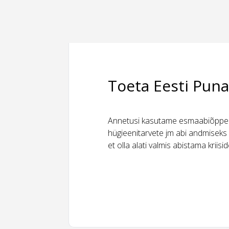
Toeta Eesti Puna
Annetusi kasutame esmaabiõppeks
hügieenitarvete jm abi andmiseks 
et olla alati valmis abistama kriis