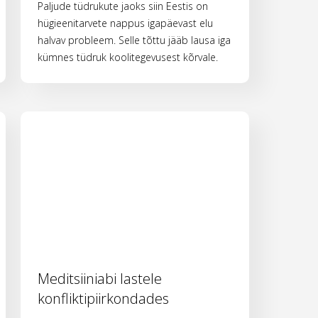
Paljude tüdrukute jaoks siin Eestis on
hügieenitarvete nappus igapäevast elu
halvav probleem. Selle tõttu jääb lausa iga
kümnes tüdruk koolitegevusest kõrvale.
Meditsiiniabi lastele
konfliktipiirkondades