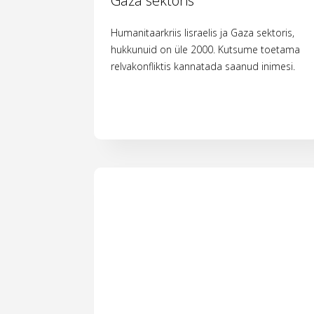
Gaza sektoris
Humanitaarkriis Iisraelis ja Gaza sektoris,
hukkunuid on üle 2000. Kutsume toetama
relvakonfliktis kannatada saanud inimesi.