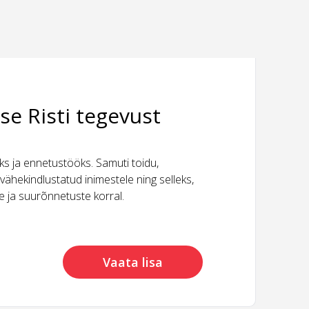
se Risti tegevust
 ja ennetustööks. Samuti toidu,
vähekindlustatud inimestele ning selleks,
ide ja suurõnnetuste korral.
Vaata lisa