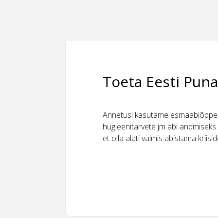
Toeta Eesti Puna
Annetusi kasutame esmaabiõppeks
hügieenitarvete jm abi andmiseks 
et olla alati valmis abistama kriis