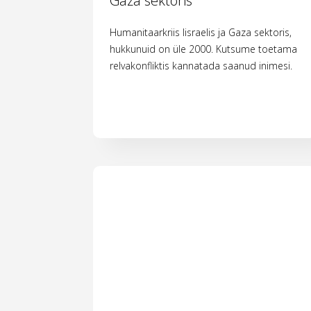
Gaza sektoris
Humanitaarkriis Iisraelis ja Gaza sektoris,
hukkunuid on üle 2000. Kutsume toetama
relvakonfliktis kannatada saanud inimesi.