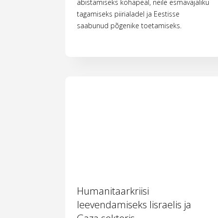
abistamiseks kohapeal, neile esmavajaliku
tagamiseks piirialadel ja Eestisse
saabunud põgenike toetamiseks.
Humanitaarkriisi
leevendamiseks Iisraelis ja