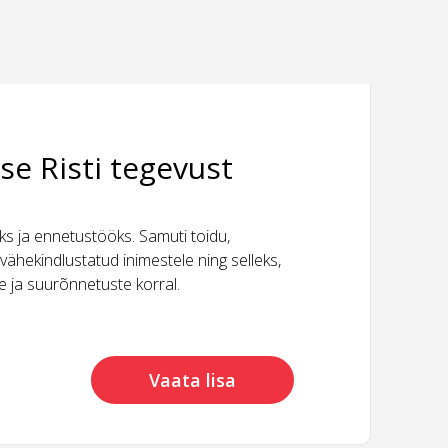
se Risti tegevust
 ja ennetustööks. Samuti toidu,
vähekindlustatud inimestele ning selleks,
ide ja suurõnnetuste korral.
Vaata lisa