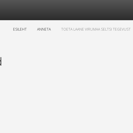
ESILEHT
ANNETA
TOETA LAANE VIRUMAA SELTSI TEGEVUST
d