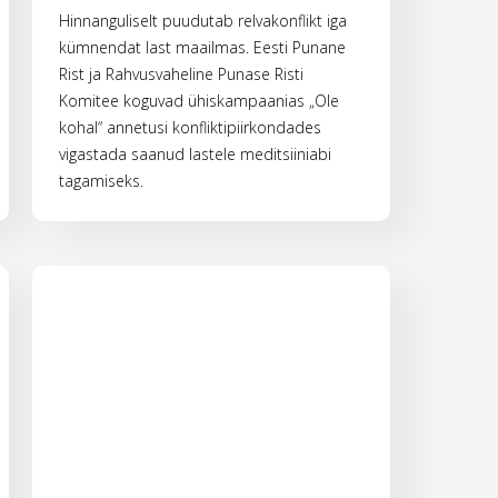
Hinnanguliselt puudutab relvakonflikt iga
kümnendat last maailmas. Eesti Punane
Rist ja Rahvusvaheline Punase Risti
Komitee koguvad ühiskampaanias „Ole
kohal“ annetusi konfliktipiirkondades
vigastada saanud lastele meditsiiniabi
tagamiseks.