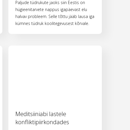
Paljude tüdrukute jaoks siin Eestis on
hügieenitarvete nappus igapäevast elu
halvav probleem. Selle tõttu jääb lausa iga
kümnes tüdruk koolitegevusest kõrvale.
Meditsiiniabi lastele
konfliktipiirkondades