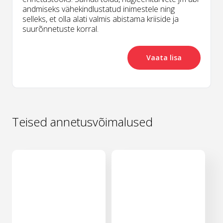
andmiseks vähekindlustatud inimestele ning
selleks, et olla alati valmis abistama kriiside ja
suurõnnetuste korral.
Vaata lisa
Teised annetusvõimalused