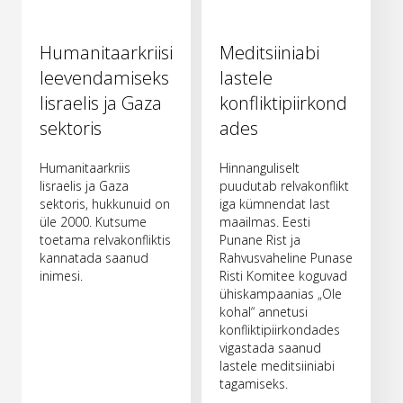
Humanitaarkriisi
Meditsiiniabi
leevendamiseks
lastele
Iisraelis ja Gaza
konfliktipiirkond
sektoris
ades
Humanitaarkriis
Hinnanguliselt
Iisraelis ja Gaza
puudutab relvakonflikt
sektoris, hukkunuid on
iga kümnendat last
üle 2000. Kutsume
maailmas. Eesti
toetama relvakonfliktis
Punane Rist ja
kannatada saanud
Rahvusvaheline Punase
inimesi.
Risti Komitee koguvad
ühiskampaanias „Ole
kohal“ annetusi
konfliktipiirkondades
vigastada saanud
lastele meditsiiniabi
tagamiseks.