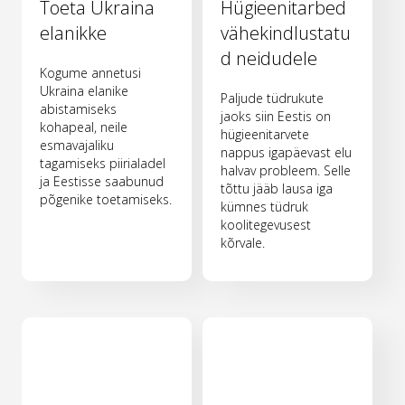
Toeta Ukraina
Hügieenitarbed
elanikke
vähekindlustatu
d neidudele
Kogume annetusi
Ukraina elanike
Paljude tüdrukute
abistamiseks
jaoks siin Eestis on
kohapeal, neile
hügieenitarvete
esmavajaliku
nappus igapäevast elu
tagamiseks piirialadel
halvav probleem. Selle
ja Eestisse saabunud
tõttu jääb lausa iga
põgenike toetamiseks.
kümnes tüdruk
koolitegevusest
kõrvale.