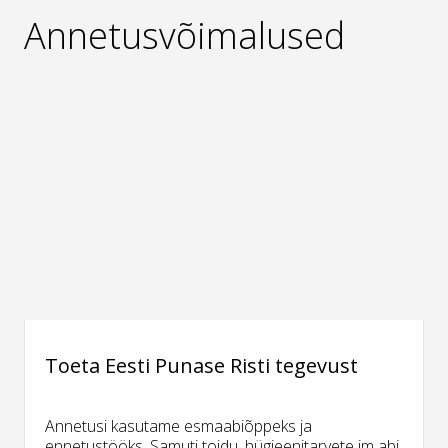
Annetusvõimalused
Toeta Eesti Punase Risti tegevust
Annetusi kasutame esmaabiõppeks ja
ennetustööks. Samuti toidu, hügieenitarvete jm abi