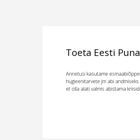
Toeta Eesti Puna
Annetusi kasutame esmaabiõppeks
hügieenitarvete jm abi andmiseks 
et olla alati valmis abistama kriis