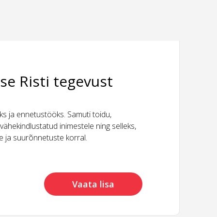
se Risti tegevust
 ja ennetustööks. Samuti toidu,
vähekindlustatud inimestele ning selleks,
ide ja suurõnnetuste korral.
Vaata lisa