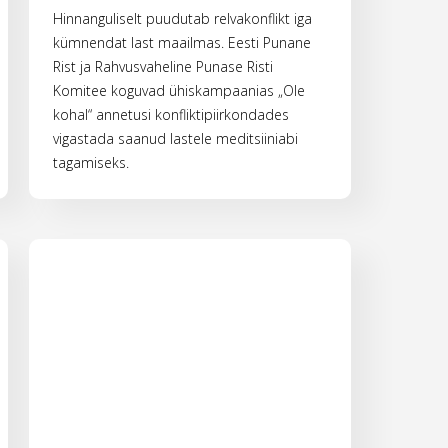
Hinnanguliselt puudutab relvakonflikt iga
kümnendat last maailmas. Eesti Punane
Rist ja Rahvusvaheline Punase Risti
Komitee koguvad ühiskampaanias „Ole
kohal“ annetusi konfliktipiirkondades
vigastada saanud lastele meditsiiniabi
tagamiseks.