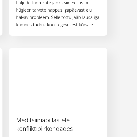
Paljude tüdrukute jaoks siin Eestis on
hügieenitarvete nappus igapäevast elu
halvav probleem. Selle tõttu jääb lausa iga
kümnes tüdruk koolitegevusest kõrvale.
Meditsiiniabi lastele
konfliktipiirkondades