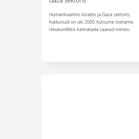
Gaza sektoris
Humanitaarkriis Iisraelis ja Gaza sektoris,
hukkunuid on üle 2000. Kutsume toetama
relvakonfliktis kannatada saanud inimesi.